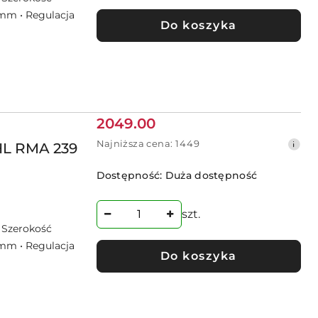
 mm • Regulacja
Do koszyka
Cena
2049.00
promocyjna:
Najniższa
Najniższa cena:
1449
HL RMA 239
cena
z
Dostępność:
Duża dostępność
30
dni
przed
szt.
obniżką
• Szerokość
 mm • Regulacja
Do koszyka