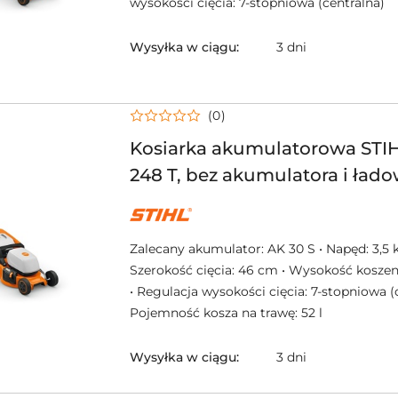
wysokości cięcia: 7-stopniowa (centralna)
Wysyłka w ciągu:
3 dni
(0)
Kosiarka akumulatorowa ST
248 T, bez akumulatora i łado
NAZWA
PRODUCENTA:
STIHL
Zalecany akumulator: AK 30 S • Napęd: 3,5 
Szerokość cięcia: 46 cm • Wysokość koszen
• Regulacja wysokości cięcia: 7-stopniowa (c
Pojemność kosza na trawę: 52 l
Wysyłka w ciągu:
3 dni