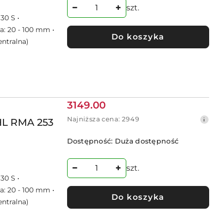
przed
szt.
obniżką
30 S •
a: 20 - 100 mm •
Do koszyka
entralna)
Cena
3149.00
promocyjna:
Najniższa
Najniższa cena:
2949
HL RMA 253
cena
z
Dostępność:
Duża dostępność
30
dni
przed
szt.
obniżką
30 S •
a: 20 - 100 mm •
Do koszyka
entralna)