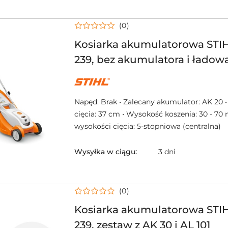
(0)
Kosiarka akumulatorowa ST
239, bez akumulatora i ładowa
NAZWA
PRODUCENTA:
STIHL
Napęd: Brak • Zalecany akumulator: AK 20 
cięcia: 37 cm • Wysokość koszenia: 30 - 70
wysokości cięcia: 5-stopniowa (centralna)
Wysyłka w ciągu:
3 dni
(0)
Kosiarka akumulatorowa ST
239, zestaw z AK 30 i AL 101