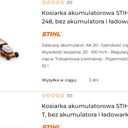
(0)
Kosiarka akumulatorowa ST
248, bez akumulatora i ładow
NAZWA
PRODUCENTA:
STIHL
Zalecany akumulator: AK 20 • Szerokość cię
Wysokość koszenia: 20 - 100 mm • Regulac
cięcia: 7-stopniowa (centralna) • Pojemność
52 l
Wysyłka w ciągu:
3 dni
(0)
Kosiarka akumulatorowa STI
T, bez akumulatora i ładowark
NAZWA