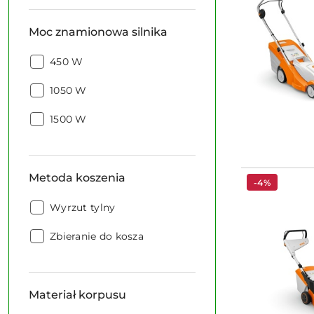
Moc znamionowa silnika
Moc
450 W
znamionowa
Moc
silnika:
1050 W
znamionowa
Moc
silnika:
1500 W
znamionowa
silnika:
Metoda koszenia
-4%
Metoda
Wyrzut tylny
koszenia:
Metoda
Zbieranie do kosza
koszenia:
Materiał korpusu