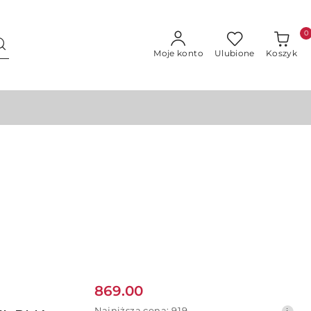
0
Moje konto
Ulubione
Koszyk
Cena
869.00
Najniższa
Najniższa cena:
919