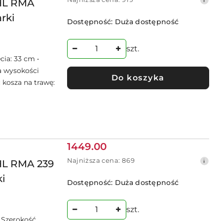
promocyjna:
IHL RMA
cena
rki
z
Dostępność:
Duża dostępność
30
dni
przed
szt.
obniżką
cia: 33 cm •
a wysokości
Do koszyka
 kosza na trawę:
Cena
1449.00
promocyjna:
Najniższa
Najniższa cena:
869
HL RMA 239
cena
ki
z
Dostępność:
Duża dostępność
30
dni
przed
szt.
obniżką
• Szerokość