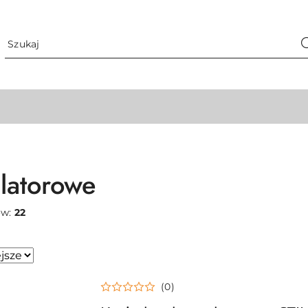
latorowe
ów:
22
(0)
sze.