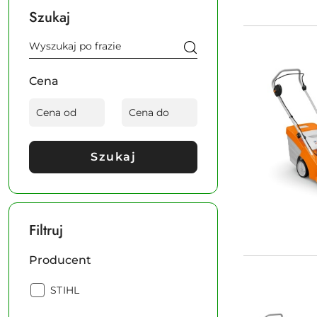
Szukaj
Cena
Szukaj
Filtruj
Producent
Producent:
STIHL