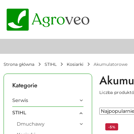
Przejdź do treści głównej
Przejdź do wyszukiwarki
Przejdź do moje konto
Przejdź do menu głównego
Przejdź do stopki
Strona główna
STIHL
Kosiarki
Akumulatorowe
Akumu
Kategorie
Liczba produkt
Serwis
Zastosowano
Sortuj
STIHL
według
sortowanie:
Dmuchawy
Najpopularniej
-5%