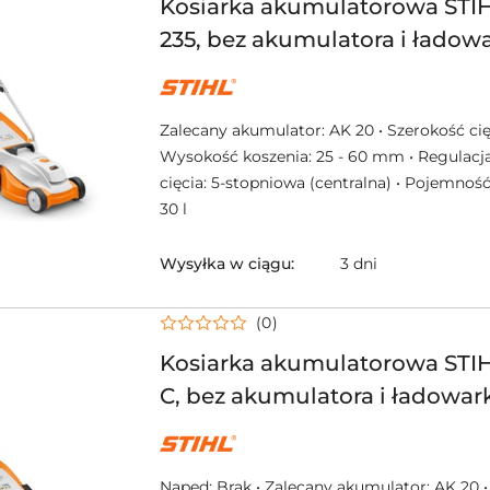
Kosiarka akumulatorowa ST
235, bez akumulatora i ładowa
NAZWA
PRODUCENTA:
STIHL
Zalecany akumulator: AK 20 • Szerokość cię
Wysokość koszenia: 25 - 60 mm • Regulacj
cięcia: 5-stopniowa (centralna) • Pojemność
30 l
Wysyłka w ciągu:
3 dni
(0)
Kosiarka akumulatorowa STI
C, bez akumulatora i ładowar
NAZWA
PRODUCENTA:
STIHL
Napęd: Brak • Zalecany akumulator: AK 20 