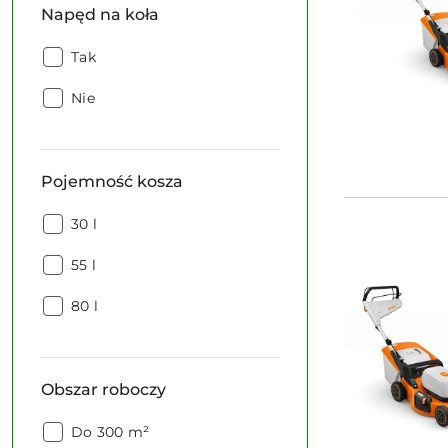
Napęd na koła
Napęd
Tak
na
Napęd
koła:
Nie
na
koła:
Pojemność kosza
Pojemność
30 l
kosza:
Pojemność
55 l
kosza:
Pojemność
80 l
kosza:
Obszar roboczy
Obszar
Do 300 m²