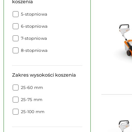
koszenia
Regulacja
5-stopniowa
wysokości
Regulacja
koszenia:
6-stopniowa
wysokości
Regulacja
koszenia:
7-stopniowa
wysokości
Regulacja
koszenia:
8-stopniowa
wysokości
koszenia:
Zakres wysokości koszenia
Zakres
25-60 mm
wysokości
Zakres
koszenia:
25-75 mm
wysokości
Zakres
koszenia:
25-100 mm
wysokości
koszenia: