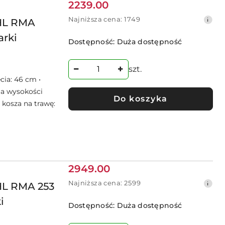
Cena
2239.00
promocyjna:
Najniższa
Najniższa cena:
1749
IHL RMA
cena
arki
z
Dostępność:
Duża dostępność
30
dni
przed
szt.
obniżką
cia: 46 cm •
ja wysokości
Do koszyka
 kosza na trawę:
Cena
2949.00
promocyjna:
Najniższa
Najniższa cena:
2599
HL RMA 253
cena
i
z
Dostępność:
Duża dostępność
30
dni