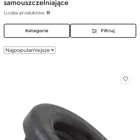
samouszczelniające
Liczba produktów:
11
Kategorie
Filtruj
Zastosowano
Sortuj
według
sortowanie:
Najpopularniejsze.