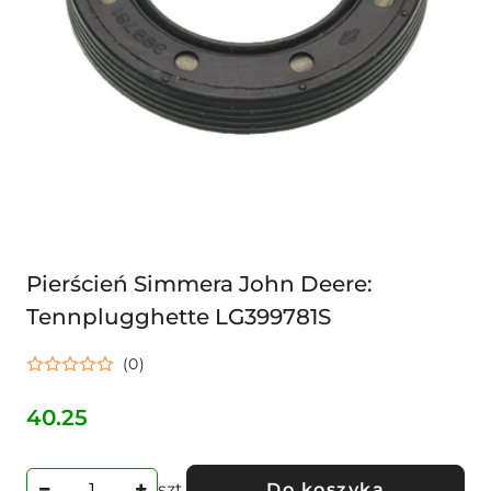
Pierścień Simmera John Deere:
Tennplugghette LG399781S
(0)
40.25
Cena:
szt.
Do koszyka