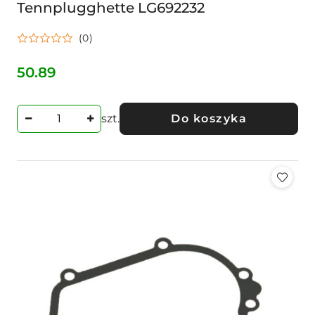
Tennplugghette LG692232
(0)
50.89
Cena:
szt.
Do koszyka