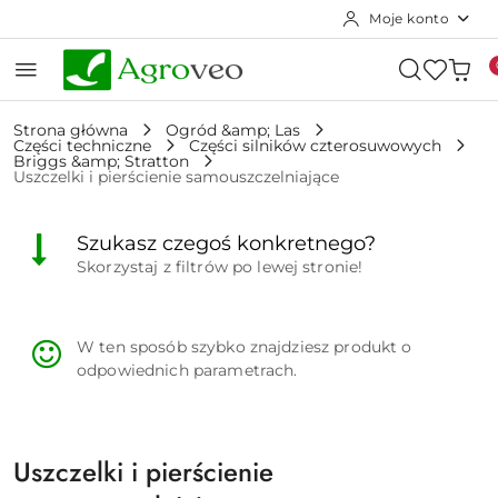
Moje konto
Przejdź do treści głównej
Przejdź do wyszukiwarki
Przejdź do moje konto
Przejdź do menu głównego
Przejdź do stopki
Strona główna
Ogród &amp; Las
Części techniczne
Części silników czterosuwowych
Briggs &amp; Stratton
Uszczelki i pierścienie samouszczelniające
Szukasz czegoś konkretnego?
Skorzystaj z filtrów po lewej stronie!
W ten sposób szybko znajdziesz produkt o
odpowiednich parametrach.
Uszczelki i pierścienie