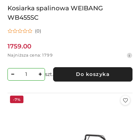
Kosiarka spalinowa WEIBANG
WB455SC
(0)
1759.00
Cena
Najniższa
Najniższa cena:
1799
promocyjna:
cena
z
30
szt.
Do koszyka
dni
przed
obniżką
-7%