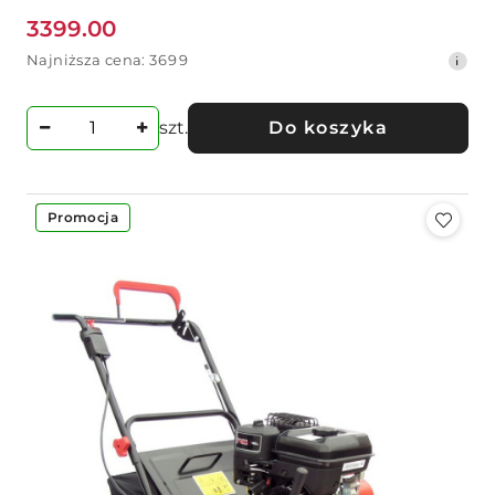
3399.00
Cena
Najniższa
Najniższa cena:
3699
promocyjna:
cena
z
30
szt.
Do koszyka
dni
przed
obniżką
-8%
Promocja