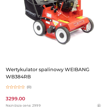
Wertykulator spalinowy WEIBANG
WB384RB
(0)
3299.00
Cena
Najniższa
Najniższa cena:
2999