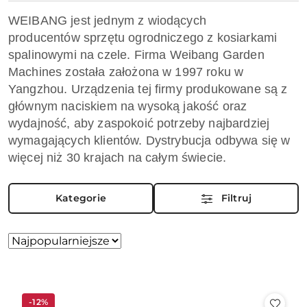
WEIBANG
jest jednym z wiodących
producentów sprzętu ogrodniczego z
kosiarkami
spalinowymi
na czele.
Firma
Weibang Garden
Machines
została założona w 1997 roku w
Yangzhou. Urządzenia tej firmy produkowane są z
głównym naciskiem na wysoką jakość oraz
wydajność, aby zaspokoić potrzeby najbardziej
wymagających klientów. Dystrybucja odbywa się w
więcej niż 30 krajach na całym świecie.
Kategorie
Filtruj
Zastosowano
Sortuj
według
sortowanie:
Najpopularniejsze.
-12%