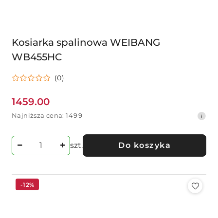
Kosiarka spalinowa WEIBANG
WB455HC
(0)
1459.00
Cena
Najniższa
Najniższa cena:
1499
promocyjna:
cena
z
30
szt.
Do koszyka
dni
przed
obniżką
-12%