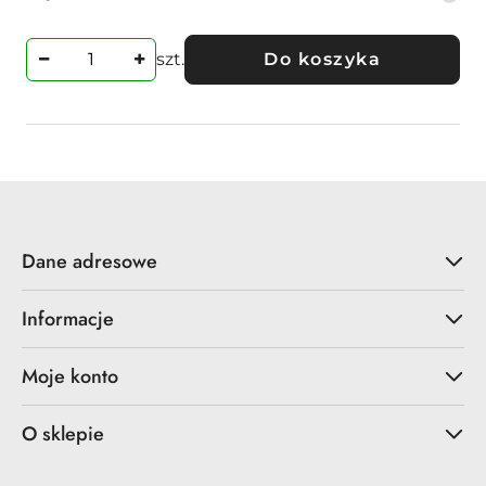
promocyjna:
cena
z
30
szt.
Do koszyka
dni
przed
obniżką
Dane adresowe
Informacje
Moje konto
O sklepie