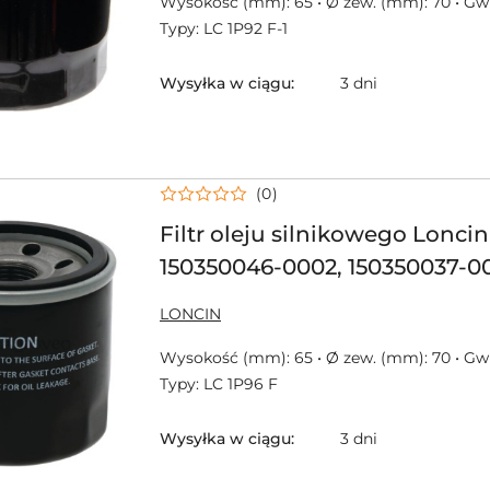
Wysokość (mm): 65 • Ø zew. (mm): 70 • Gwin
Typy: LC 1P92 F-1
Wysyłka w ciągu:
3 dni
(0)
Filtr oleju silnikowego Loncin
150350046-0002, 150350037-00
150350046-0002
NAZWA
LONCIN
PRODUCENTA:
Wysokość (mm): 65 • Ø zew. (mm): 70 • Gwin
Typy: LC 1P96 F
Wysyłka w ciągu:
3 dni