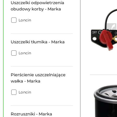
Uszczelki odpowietrzenia
miarki
poziomu
obudowy korby - Marka
oleju
-
Uszczelki
Loncin
Marka:
odpowietrzenia
obudowy
korby
Uszczelki tłumika - Marka
-
Marka:
Uszczelki
Loncin
tłumika
-
Marka:
Pierścienie uszczelniające
wałka - Marka
Pierścienie
Loncin
uszczelniające
wałka
-
Rozruszniki - Marka
Marka: