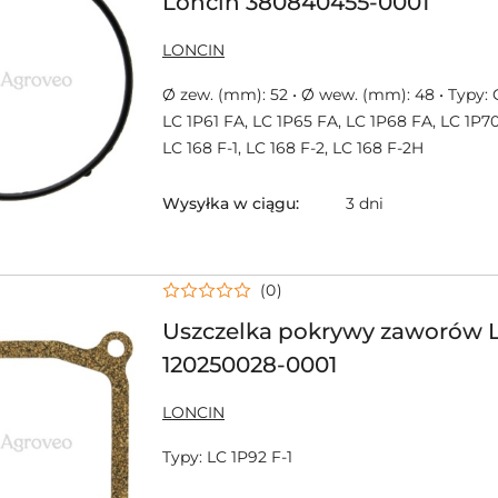
Loncin 380840455-0001
NAZWA
LONCIN
PRODUCENTA:
Ø zew. (mm): 52 • Ø wew. (mm): 48 • Typy: G
LC 1P61 FA, LC 1P65 FA, LC 1P68 FA, LC 1P70
LC 168 F-1, LC 168 F-2, LC 168 F-2H
Wysyłka w ciągu:
3 dni
(0)
Uszczelka pokrywy zaworów 
120250028-0001
NAZWA
LONCIN
PRODUCENTA:
Typy: LC 1P92 F-1