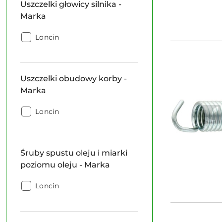
Uszczelki głowicy silnika -
Marka:
Marka
Uszczelki
Loncin
głowicy
silnika
-
Uszczelki obudowy korby -
Marka:
Marka
Uszczelki
Loncin
obudowy
korby
-
Śruby spustu oleju i miarki
Marka:
poziomu oleju - Marka
Śruby
Loncin
spustu
oleju
i