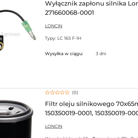
Wyłącznik zapłonu silnika Lo
271660068-0001
NAZWA
LONCIN
PRODUCENTA:
Typy: LC 165 F-1H
Wysyłka w ciągu:
3 dni
(0)
Filtr oleju silnikowego 70x6
150350019-0001, 150350019-000
150350023-0001, 118551566/0
NAZWA
LONCIN
PRODUCENTA: