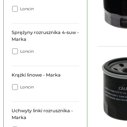
Rozruszniki
Loncin
-
Marka:
Sprężyny rozrusznika 4-suw -
Marka
Sprężyny
Loncin
rozrusznika
4-
suw
Krążki linowe - Marka
-
Marka:
Krążki
Loncin
linowe
-
Marka:
Uchwyty linki rozrusznika -
Marka