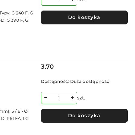
Typy: G 240 F, G
Do koszyka
FD, G 390 F, G
Cena:
3.70
Dostępność:
Duża dostępność
szt.
mm): 5 / 8 • Ø
Do koszyka
LC 1P61 FA, LC