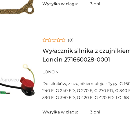
Wysyłka w ciągu:
3 dni
(0)
Wyłącznik silnika z czujnikie
Loncin 271660028-0001
NAZWA
LONCIN
PRODUCENTA:
Do silników, z czujnikiem oleju • Typy: G 16
240 F, G 240 FD, G 270 F, G 270 FD, G 340 
390 F, G 390 FD, G 420 F, G 420 FD, LC 168 
Wysyłka w ciągu:
3 dni