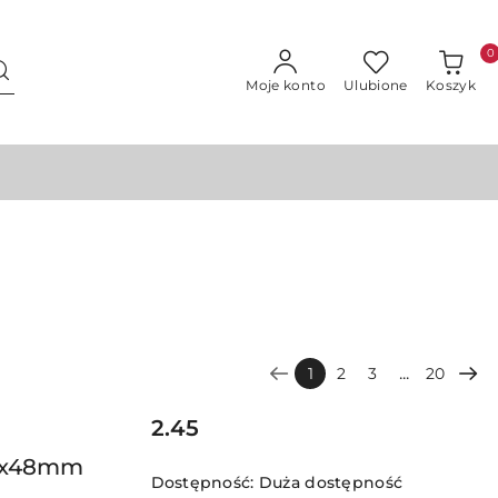
0
Moje konto
Ulubione
Koszyk
...
1
2
3
20
Cena:
2.45
52x48mm
Dostępność:
Duża dostępność