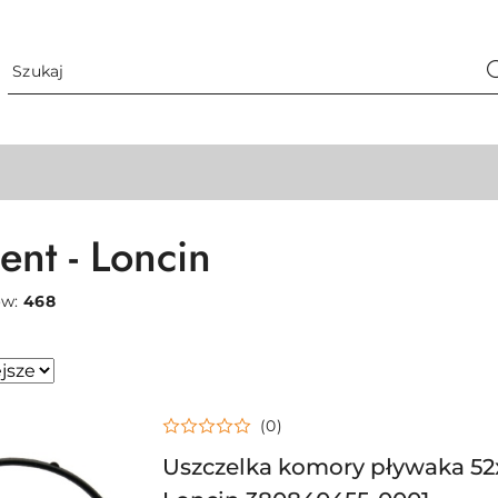
ent - Loncin
ów:
468
sze.
(0)
Uszczelka komory pływaka 