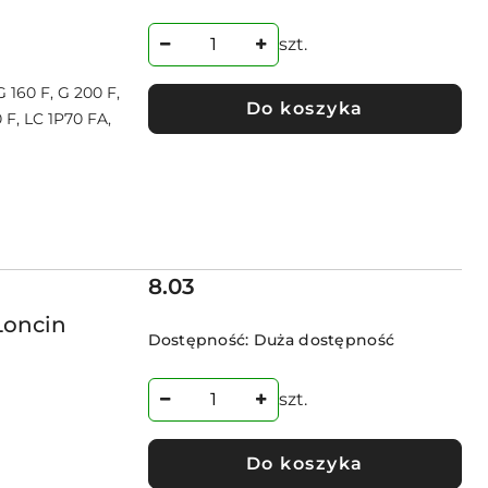
szt.
 160 F, G 200 F,
Do koszyka
 F, LC 1P70 FA,
Cena:
8.03
Loncin
Dostępność:
Duża dostępność
szt.
Do koszyka