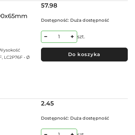
Cena:
57.98
0x90x65mm
Dostępność:
Duża dostępność
szt.
 Wysokość
Do koszyka
F, LC2P76F • Ø
Cena:
2.45
Dostępność:
Duża dostępność
szt.