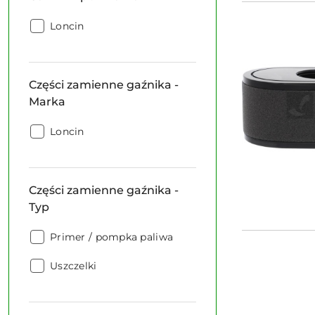
Gaźniki
Loncin
kpl.
-
Marka:
Części zamienne gaźnika -
Marka
Części
Loncin
zamienne
gaźnika
-
Części zamienne gaźnika -
Marka:
Typ
Części
Primer / pompka paliwa
zamienne
Części
gaźnika
Uszczelki
zamienne
-
gaźnika
Typ:
-