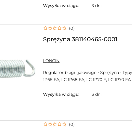
Wysyłka w ciągu:
3 dni
(0)
Sprężyna 381140465-0001
NAZWA
LONCIN
PRODUCENTA:
Regulator biegu jałowego • Sprężyna • Typy
1P65 FA, LC 1P68 FA, LC 1P70 F, LC 1P70 FA
Wysyłka w ciągu:
3 dni
(0)