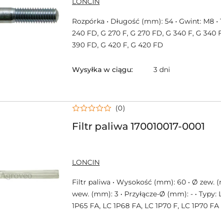
LONCIN
PRODUCENTA:
Rozpórka • Długość (mm): 54 • Gwint: M8 • 
240 FD, G 270 F, G 270 FD, G 340 F, G 340 
390 FD, G 420 F, G 420 FD
Wysyłka w ciągu:
3 dni
(0)
Filtr paliwa 170010017-0001
NAZWA
LONCIN
PRODUCENTA:
Filtr paliwa • Wysokość (mm): 60 • Ø zew. (
wew. (mm): 3 • Przyłącze-Ø (mm): - • Typy: 
1P65 FA, LC 1P68 FA, LC 1P70 F, LC 1P70 FA