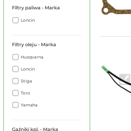
suw
Filtry paliwa - Marka
-
Marka:
Filtry
Loncin
paliwa
-
Marka:
Filtry oleju - Marka
Filtry
Husqvarna
oleju
Filtry
-
Loncin
oleju
Marka:
Filtry
-
Stiga
oleju
Marka:
Filtry
-
Toro
oleju
Marka:
Filtry
-
Yamaha
oleju
Marka:
-
Marka:
Gaźniki kpl. - Marka