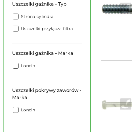
Uszczelki gaźnika - Typ
Typ:
Uszczelki
Strona cylindra
gaźnika
Uszczelki
-
Uszczelki przyłącza filtra
gaźnika
Typ:
-
Typ:
Uszczelki gaźnika - Marka
Uszczelki
Loncin
gaźnika
-
Marka:
Uszczelki pokrywy zaworów -
Marka
Uszczelki
Loncin
pokrywy
zaworów
-