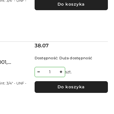
t: 3/4″ - UNF •
Do koszyka
Cena:
38.07
Dostępność:
Duża dostępność
01,
szt.
t: 3/4″ - UNF •
Do koszyka