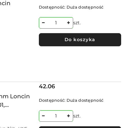
ncin
Dostępność:
Duża dostępność
szt.
Do koszyka
Cena:
42.06
5mm Loncin
Dostępność:
Duża dostępność
1,
szt.