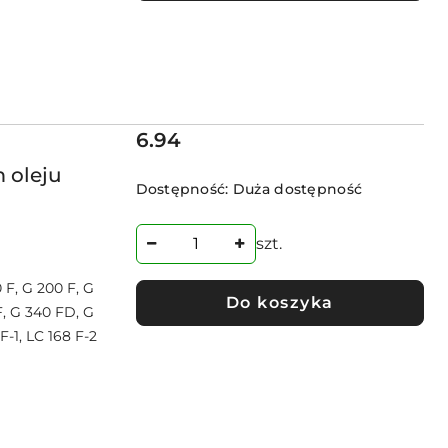
Cena:
6.94
m oleju
Dostępność:
Duża dostępność
szt.
0 F, G 200 F, G
Do koszyka
F, G 340 FD, G
F-1, LC 168 F-2