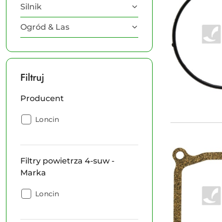
Silnik
Ogród & Las
Filtruj
Producent
Producent:
Loncin
Filtry powietrza 4-suw -
Marka
Filtry
Loncin
powietrza
4-