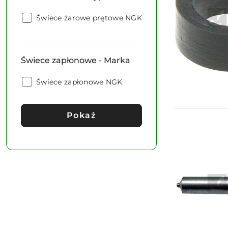
Typ:
Świece
Świece żarowe prętowe NGK
żarowe
-
Typ:
Świece zapłonowe - Marka
Świece
Świece zapłonowe NGK
zapłonowe
-
Marka:
Pokaż