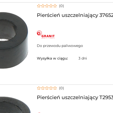
(0)
Pierścień uszczelniający 3765
NAZWA
PRODUCENTA:
GRANIT
Do przewodu paliwowego
Wysyłka w ciągu:
3 dni
(0)
Pierścień uszczelniający T295