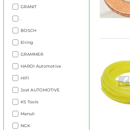
Producent:
GRANIT
Producent:
.
Producent:
BOSCH
Producent:
Elring
Producent:
GRAMMER
Producent:
HARDI Automotive
Producent:
HIFI
Producent:
Jost AUTOMOTIVE
Producent:
KS Tools
Producent:
Manuli
Producent:
NGK