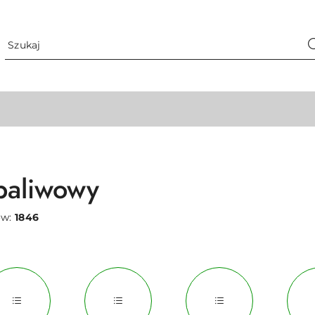
paliwowy
ów:
1846