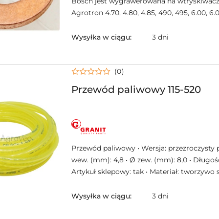
Bosch jest wygrawerowana na wtryskiwaczu
Agrotron 4.70, 4.80, 4.85, 490, 495, 6.00, 6.01,
Wysyłka w ciągu:
3 dni
(0)
Przewód paliwowy 115-520
NAZWA
PRODUCENTA:
GRANIT
Przewód paliwowy • Wersja: przezroczysty p
wew. (mm): 4,8 • Ø zew. (mm): 8,0 • Długość
Artykuł sklepowy: tak • Materiał: tworzywo 
Wysyłka w ciągu:
3 dni