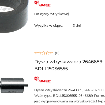
NAZWA
PRODUCENTA:
GRANIT
Do dyszy wtryskowej
Wysyłka w ciągu:
3 dni
(0)
Dysza wtryskiwacza 2646689,
BDLL150S6555
NAZWA
PRODUCENTA:
GRANIT
Dysza wtryskiwacza 2646689, 1446702M1,
Wzór typu: BDLL150S6555, 2646689 Formu
jest wygrawerowana na wtryskiwaczu! typ c