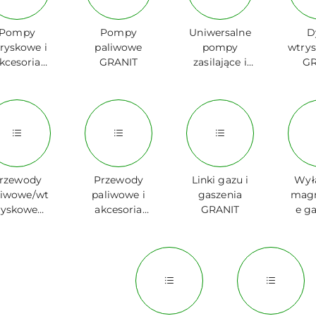
Pompy
Pompy
Uniwersalne
D
ryskowe i
paliwowe
pompy
wtry
kcesoria
GRANIT
zasilające i
GR
GRANIT
akcesoria
GRANIT
rzewody
Przewody
Linki gazu i
Wył
liwowe/wt
paliwowe i
gaszenia
magn
ryskowe
akcesoria
GRANIT
e g
GRANIT
GRANIT
GR