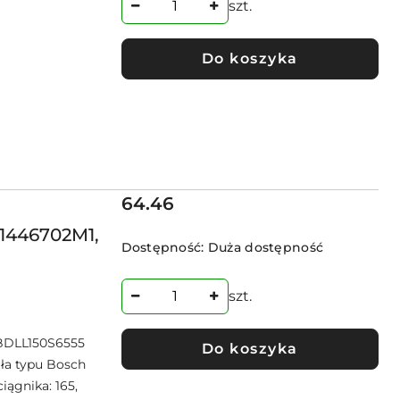
szt.
Do koszyka
Cena:
64.46
 1446702M1,
Dostępność:
Duża dostępność
szt.
 BDLL150S6555
Do koszyka
ła typu Bosch
iągnika: 165,