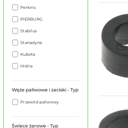
Producent:
Perkins
Producent:
PIERBURG
Producent:
Stabilus
Producent:
Stanadyne
Producent:
Kubota
Producent:
Hidria
Węże paliwowe i zaciski - Typ
Węże
Przewód paliwowy
paliwowe
i
zaciski
Świece żarowe - Typ
-