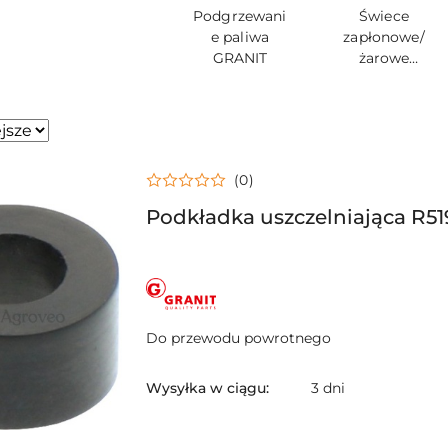
Podgrzewani
Świece
e paliwa
zapłonowe/
GRANIT
żarowe
GRANIT
sze.
(0)
Podkładka uszczelniająca R51
NAZWA
PRODUCENTA:
GRANIT
Do przewodu powrotnego
Wysyłka w ciągu:
3 dni