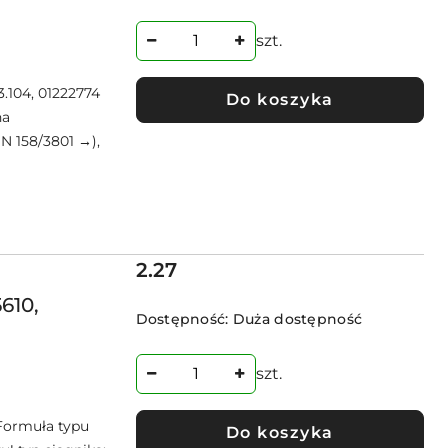
szt.
3.104, 01222774
Do koszyka
na
N 158/3801 →),
Cena:
2.27
610,
Dostępność:
Duża dostępność
szt.
 Formuła typu
Do koszyka