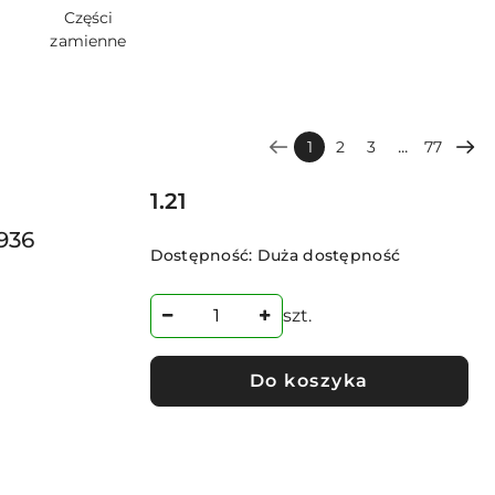
Części
zamienne
...
1
2
3
77
Cena:
1.21
936
Dostępność:
Duża dostępność
szt.
Do koszyka