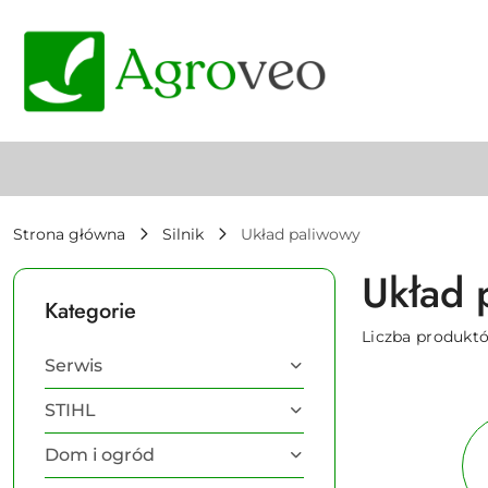
Przejdź do treści głównej
Przejdź do wyszukiwarki
Przejdź do moje konto
Przejdź do menu głównego
Przejdź do stopki
Strona główna
Silnik
Układ paliwowy
Układ 
Kategorie
Liczba produkt
Serwis
STIHL
Dom i ogród