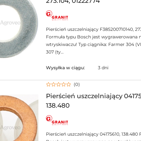
273.104, 01222774
NAZWA
PRODUCENTA:
GRANIT
Pierścień uszczelniający F385200710140, 27
Formuła typu Bosch jest wygrawerowana 
wtryskiwaczu! Typ ciągnika: Farmer 304 (VI
307 (ty...
Wysyłka w ciągu:
3 dni
(0)
Pierścień uszczelniający 04175
138.480
NAZWA
PRODUCENTA:
GRANIT
Pierścień uszczelniający 04175610, 138.480