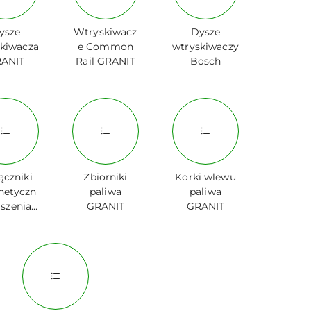
ysze
Wtryskiwacz
Dysze
skiwacza
e Common
wtryskiwaczy
ANIT
Rail GRANIT
Bosch
ączniki
Zbiorniki
Korki wlewu
etyczn
paliwa
paliwa
aszenia
GRANIT
GRANIT
ANIT