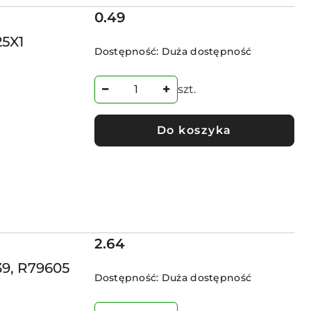
Cena:
0.49
25X1
Dostępność:
Duża dostępność
szt.
Do koszyka
Cena:
2.64
39, R79605
Dostępność:
Duża dostępność