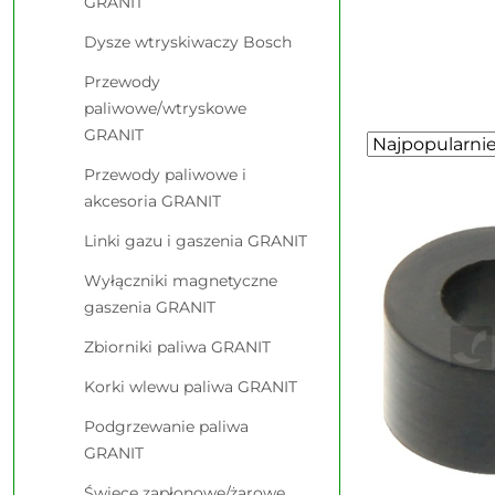
GRANIT
Dysze wtryskiwaczy Bosch
Przewody
paliwowe/wtryskowe
GRANIT
Zastosowano
Sortuj
według
sortowanie:
Przewody paliwowe i
Najpopularniej
akcesoria GRANIT
Linki gazu i gaszenia GRANIT
Wyłączniki magnetyczne
gaszenia GRANIT
Zbiorniki paliwa GRANIT
Korki wlewu paliwa GRANIT
Podgrzewanie paliwa
GRANIT
Świece zapłonowe/żarowe