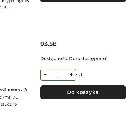
! typ ciągnika:
 6....
Cena:
93.58
Dostępność:
Duża dostępność
szt.
oliuretan • Ø
Do koszyka
 (m): 7,6 •
sztuczne