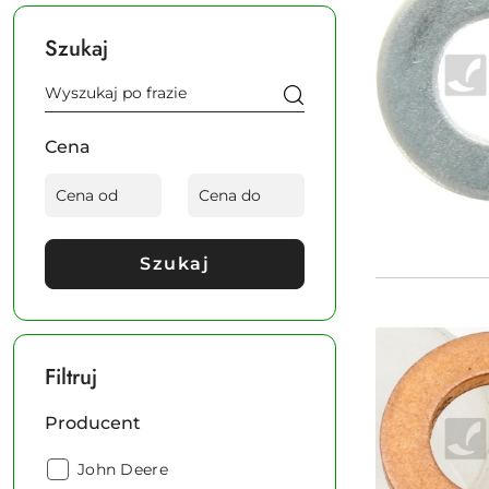
Szukaj
Cena
Szukaj
Filtruj
Producent
Producent:
John Deere