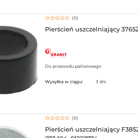
(0)
Pierścień uszczelniający 3765
NAZWA
PRODUCENTA:
GRANIT
Do przewodu paliwowego
Wysyłka w ciągu:
3 dni
(0)
Pierścień uszczelniający F385