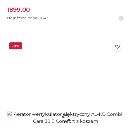
1899.00
Cena
Najniższa
Najniższa cena:
1849
promocyjna:
cena
z
30
dni
przed
-8%
obniżką