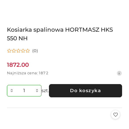
Kosiarka spalinowa HORTMASZ HKS
550 NH
(0)
1872.00
Cena
Najniższa
Najniższa cena:
1872
promocyjna:
cena
z
30
szt.
Do koszyka
dni
przed
obniżką