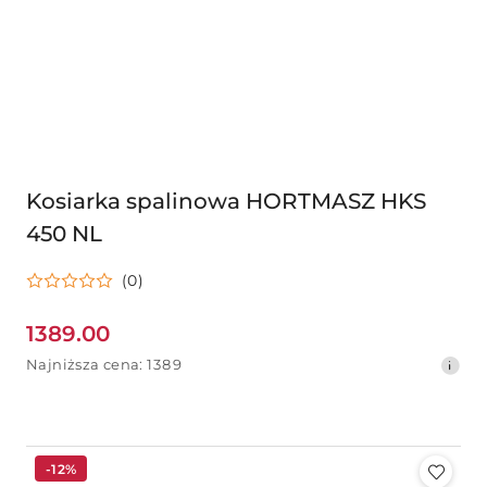
Kosiarka spalinowa HORTMASZ HKS
450 NL
(0)
1389.00
Cena
Najniższa
Najniższa cena:
1389
promocyjna:
cena
z
30
dni
przed
-12%
obniżką