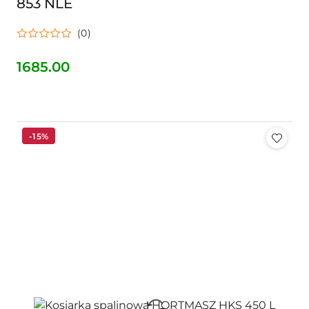
853 NLE
(0)
1685.00
Cena:
-15%