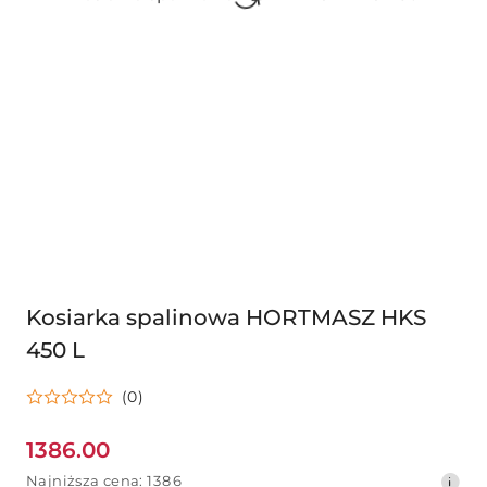
Kosiarka spalinowa HORTMASZ HKS
450 L
(0)
1386.00
Cena
Najniższa
Najniższa cena:
1386