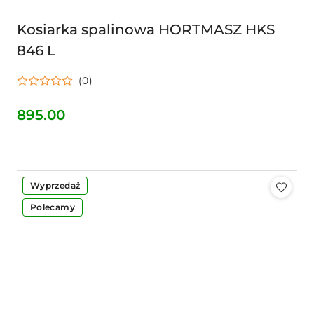
Kosiarka spalinowa HORTMASZ HKS
846 L
(0)
895.00
Cena:
-5%
Wyprzedaż
Polecamy