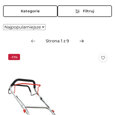
Kategorie
Filtruj
Zastosowano
Sortuj
według
sortowanie:
Najpopularniejsze.
-11%