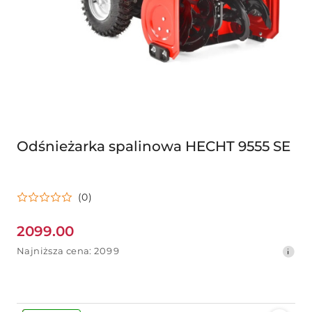
Odśnieżarka spalinowa HECHT 9555 SE
(0)
2099.00
Cena
Najniższa
Najniższa cena:
2099
promocyjna:
cena
z
30
dni