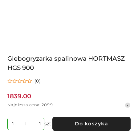
Glebogryzarka spalinowa HORTMASZ
HGS 900
(0)
1839.00
Cena
Najniższa
Najniższa cena:
2099
promocyjna:
cena
z
30
szt.
Do koszyka
dni
przed
obniżką