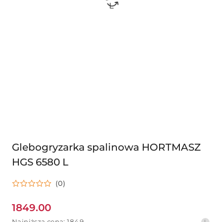
Glebogryzarka spalinowa HORTMASZ
HGS 6580 L
(0)
1849.00
Cena
Najniższa
Najniższa cena:
1849