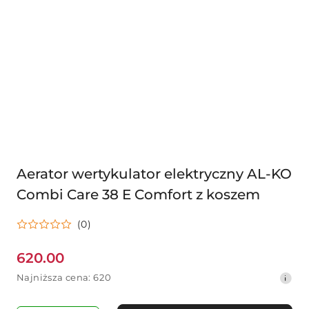
Aerator wertykulator elektryczny AL-KO
Combi Care 38 E Comfort z koszem
(0)
620.00
Cena
Najniższa
Najniższa cena:
620
promocyjna:
cena
z