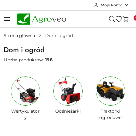
Moje konto
Przejdź do treści głównej
Przejdź do wyszukiwarki
Przejdź do moje konto
Przejdź do menu głównego
Przejdź do stopki
Strona główna
Dom i ogród
Dom i ogród
Liczba produktów:
198
Wertykulator
Odśnieżarki
Traktorki
y
ogrodowe