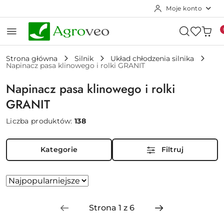
Moje konto
Przejdź do treści głównej
Przejdź do wyszukiwarki
Przejdź do moje konto
Przejdź do menu głównego
Przejdź do stopki
Strona główna
Silnik
Układ chłodzenia silnika
Napinacz pasa klinowego i rolki GRANIT
Napinacz pasa klinowego i rolki
GRANIT
Liczba produktów:
138
Kategorie
Filtruj
Zastosowano
Sortuj
według
sortowanie:
Najpopularniejsze.