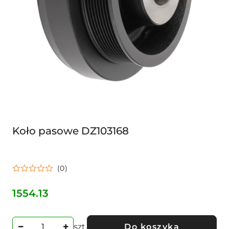
Koło pasowe DZ103168
(0)
1554.13
Cena:
szt.
Do koszyka