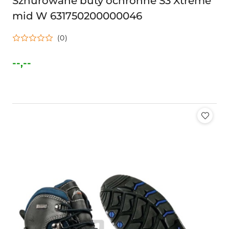
Sznurowane buty ochronne S3 Xtreme
mid W 631750200000046
(0)
--,--
Cena: