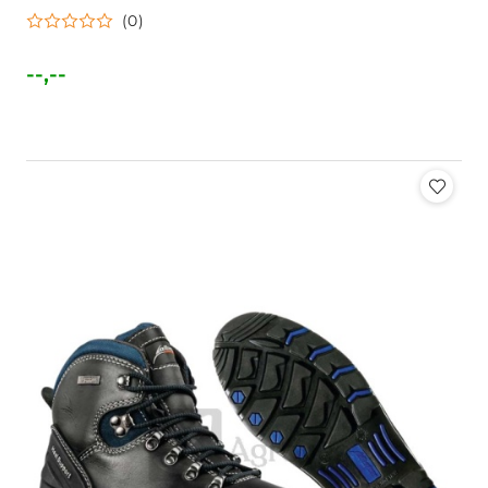
(0)
--,--
Cena: