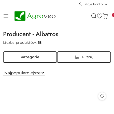
Moje konto
Przejdź do treści głównej
Przejdź do wyszukiwarki
Przejdź do moje konto
Przejdź do menu głównego
Przejdź do stopki
Producent - Albatros
Liczba produktów:
18
Kategorie
Filtruj
Zastosowano
Sortuj
według
sortowanie:
Najpopularniejsze.