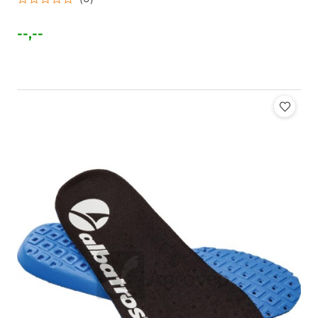
--,--
Cena: