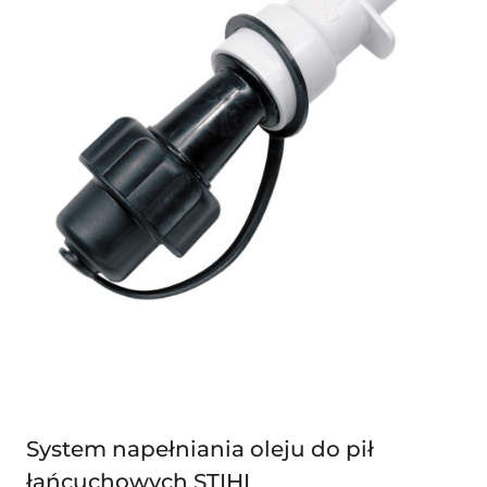
System napełniania oleju do pił
łańcuchowych STIHL