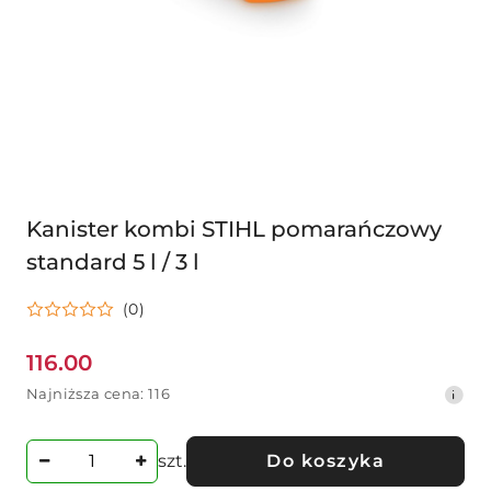
Kanister kombi STIHL pomarańczowy
standard 5 l / 3 l
(0)
116.00
Cena
Najniższa
Najniższa cena:
116
promocyjna:
cena
z
30
szt.
Do koszyka
dni