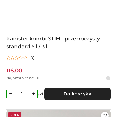
Kanister kombi STIHL przezroczysty
standard 5 l / 3 l
(0)
116.00
Cena
Najniższa
Najniższa cena:
116
promocyjna:
cena
z
30
szt.
Do koszyka
dni
przed
obniżką
-10%