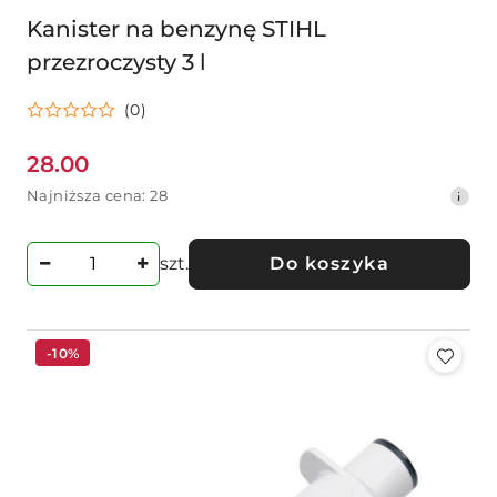
Kanister na benzynę STIHL
przezroczysty 3 l
(0)
28.00
Cena
Najniższa
Najniższa cena:
28
promocyjna:
cena
z
30
szt.
Do koszyka
dni
przed
obniżką
-10%