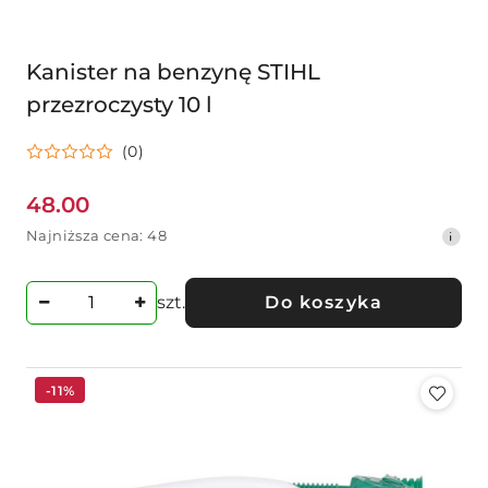
Kanister na benzynę STIHL
przezroczysty 10 l
(0)
48.00
Cena
Najniższa
Najniższa cena:
48
promocyjna:
cena
z
30
szt.
Do koszyka
dni
przed
obniżką
-11%