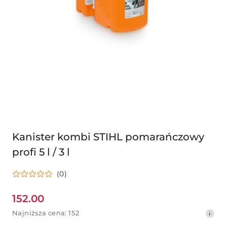
Kanister kombi STIHL pomarańczowy
profi 5 l / 3 l
(0)
152.00
Cena
Najniższa
Najniższa cena:
152
promocyjna:
cena