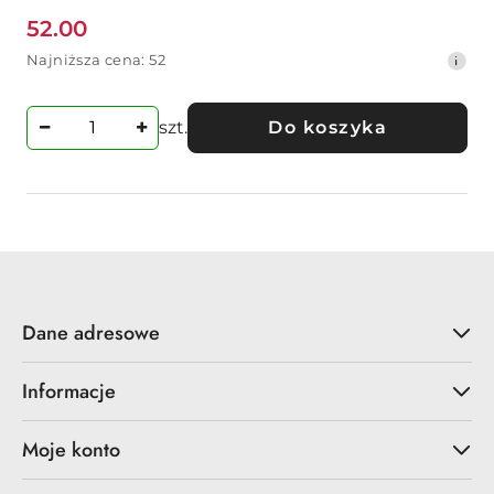
52.00
Cena
Najniższa
Najniższa cena:
52
promocyjna:
cena
z
30
szt.
Do koszyka
dni
przed
obniżką
Dane adresowe
Informacje
Moje konto