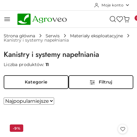
Moje konto
Przejdź do treści głównej
Przejdź do wyszukiwarki
Przejdź do moje konto
Przejdź do menu głównego
Przejdź do stopki
Strona główna
Serwis
Materiały eksploatacyjne
Kanistry i systemy napełniania
Kanistry i systemy napełniania
Liczba produktów:
11
Kategorie
Filtruj
Zastosowano
Sortuj
według
sortowanie:
Najpopularniejsze.
-9%