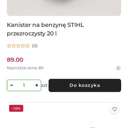
Kanister na benzynę STIHL
przezroczysty 20 l
(0)
89.00
Cena
Najniższa
Najniższa cena:
89
promocyjna:
cena
z
30
szt.
Do koszyka
dni
przed
obniżką
-10%