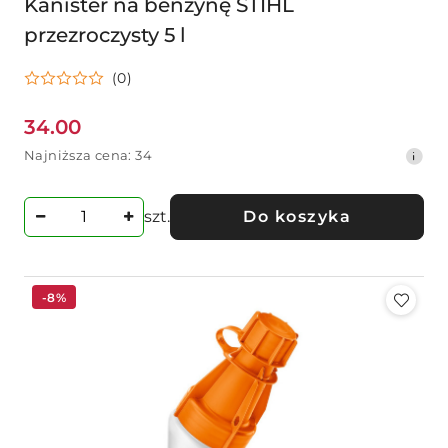
Kanister na benzynę STIHL
przezroczysty 5 l
(0)
34.00
Cena
Najniższa
Najniższa cena:
34
promocyjna:
cena
z
30
szt.
Do koszyka
dni
przed
obniżką
-8%