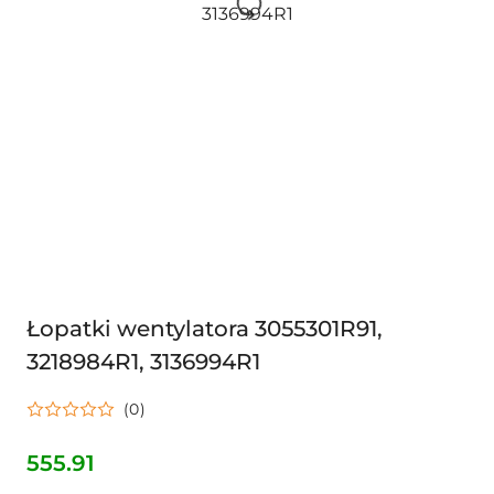
Łopatki wentylatora 3055301R91,
3218984R1, 3136994R1
(0)
555.91
Cena: