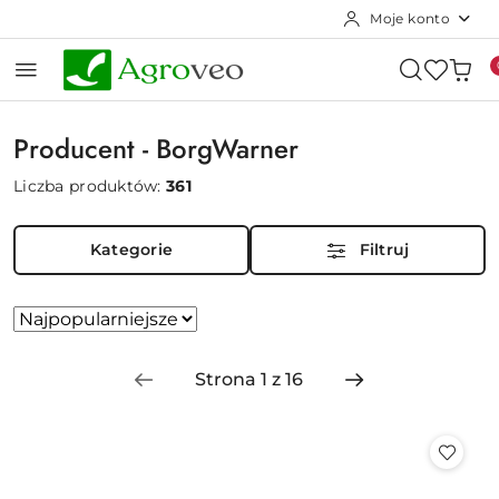
Moje konto
Przejdź do treści głównej
Przejdź do wyszukiwarki
Przejdź do moje konto
Przejdź do menu głównego
Przejdź do stopki
Producent - BorgWarner
Liczba produktów:
361
Kategorie
Filtruj
Zastosowano
Sortuj
według
sortowanie:
Najpopularniejsze.