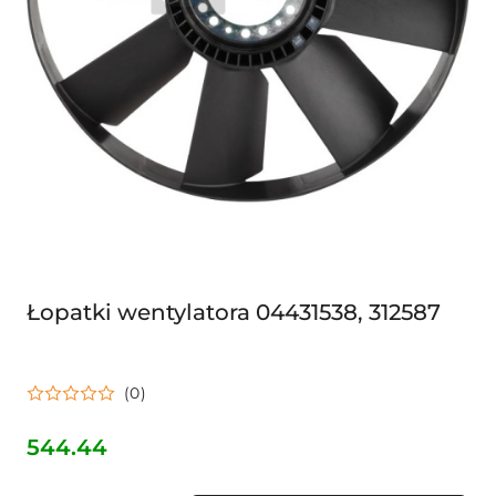
Łopatki wentylatora 04431538, 312587
(0)
544.44
Cena: