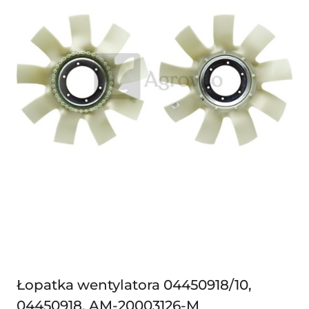
Łopatka wentylatora 04450918/10,
04450918, AM-20003126-M