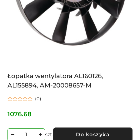
Łopatka wentylatora AL160126,
AL155894, AM-20008657-M
(0)
1076.68
Cena:
szt.
Do koszyka