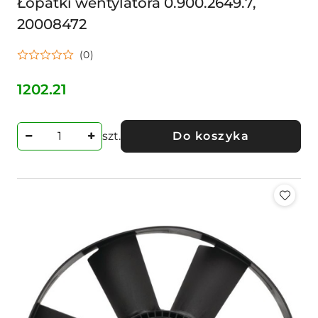
Łopatki wentylatora 0.900.2649.7,
20008472
(0)
1202.21
Cena:
szt.
Do koszyka