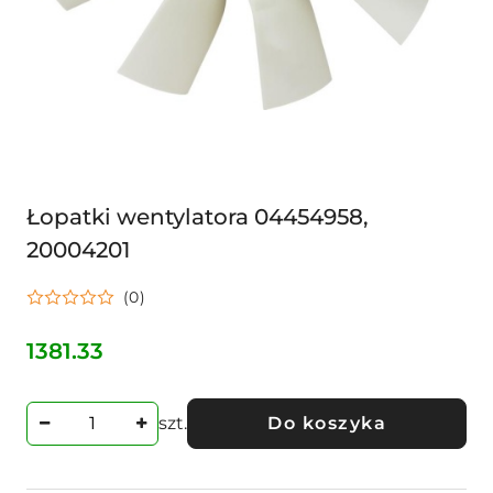
Łopatki wentylatora 04454958,
20004201
(0)
1381.33
Cena:
szt.
Do koszyka