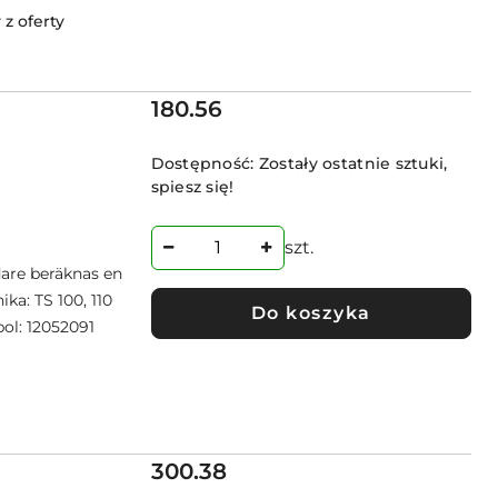
z oferty
Cena:
180.56
Dostępność:
Zostały ostatnie sztuki,
spiesz się!
szt.
are beräknas en
ka: TS 100, 110
Do koszyka
bol: 12052091
Cena:
300.38