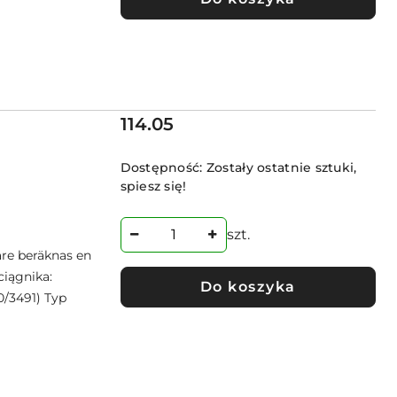
Cena:
114.05
Dostępność:
Zostały ostatnie sztuki,
spiesz się!
szt.
re beräknas en
ciągnika:
Do koszyka
0/3491) Typ