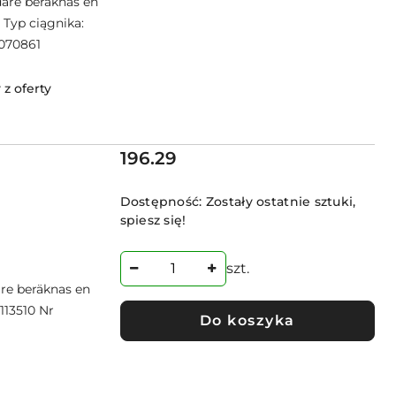
are beräknas en
 Typ ciągnika:
2070861
z oferty
Cena:
196.29
Dostępność:
Zostały ostatnie sztuki,
spiesz się!
szt.
re beräknas en
113510 Nr
Do koszyka