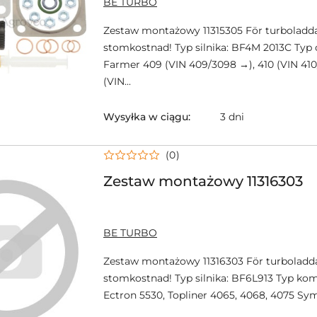
BE TURBO
PRODUCENTA:
Zestaw montażowy 11315305 För turboladda
stomkostnad! Typ silnika: BF4M 2013C Typ 
Farmer 409 (VIN 409/3098 →), 410 (VIN 410
(VIN...
Wysyłka w ciągu:
3 dni
(0)
Zestaw montażowy 11316303
NAZWA
BE TURBO
PRODUCENTA:
Zestaw montażowy 11316303 För turboladd
stomkostnad! Typ silnika: BF6L913 Typ kom
Ectron 5530, Topliner 4065, 4068, 4075 Sym