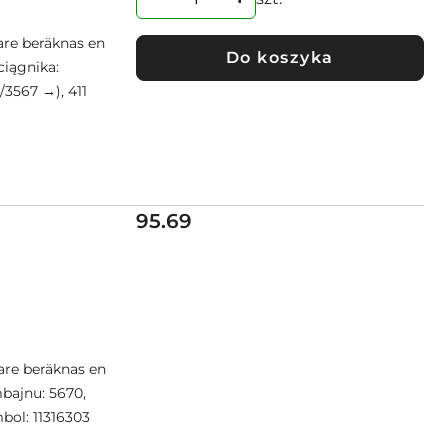
re beräknas en
Do koszyka
ciągnika:
/3567 →), 411
Cena:
95.69
are beräknas en
bajnu: 5670,
bol: 11316303