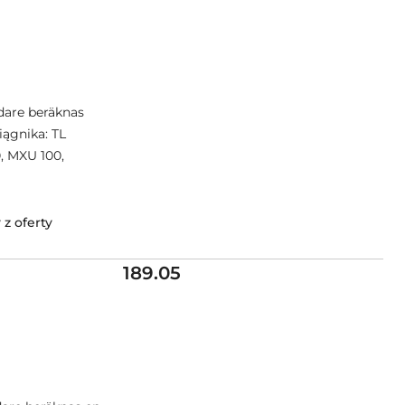
dare beräknas
iągnika: TL
0, MXU 100,
z oferty
Cena:
189.05