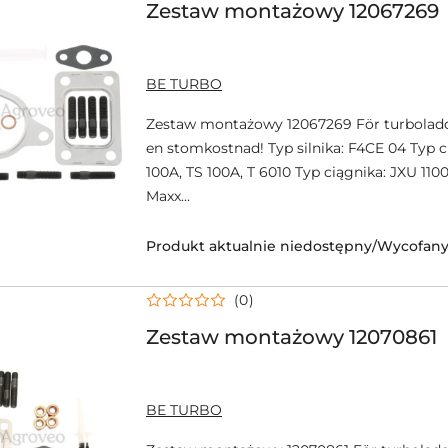
Zestaw montażowy 12067269
NAZWA
BE TURBO
PRODUCENTA:
Zestaw montażowy 12067269 För turbolad
en stomkostnad! Typ silnika: F4CE 04 Typ c
100A, TS 100A, T 6010 Typ ciągnika: JXU 110
Maxx...
Produkt aktualnie niedostępny/Wycofany 
(0)
Zestaw montażowy 12070861
NAZWA
BE TURBO
PRODUCENTA: