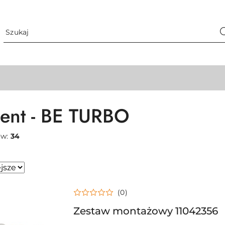
ent - BE TURBO
ów:
34
sze.
(0)
Zestaw montażowy 11042356