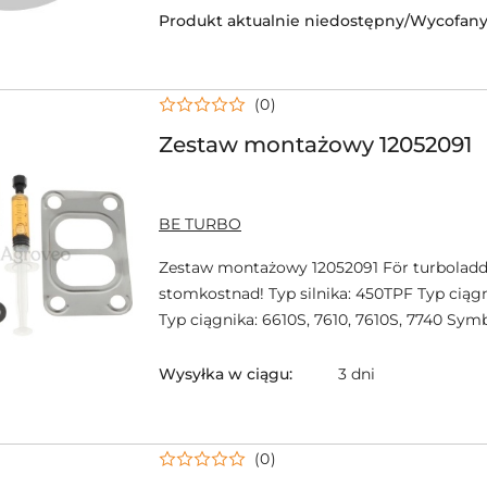
Produkt aktualnie niedostępny/Wycofany 
(0)
Zestaw montażowy 12052091
NAZWA
BE TURBO
PRODUCENTA:
Zestaw montażowy 12052091 För turboladd
stomkostnad! Typ silnika: 450TPF Typ ciągni
Typ ciągnika: 6610S, 7610, 7610S, 7740 Sym
Wysyłka w ciągu:
3 dni
(0)