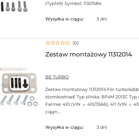
(Typ149) Symbol: 11301584
Wysyłka w ciągu:
3 dni
(0)
Zestaw montażowy 11312014
NAZWA
BE TURBO
PRODUCENTA:
Zestaw montażowy 11312014 För turboladda
stomkostnad! Typ silnika: BF4M 2013C Typ 
Farmer 410 (VIN → 410/3566), 411 (VIN → 41
ciągn...
Wysyłka w ciągu:
3 dni