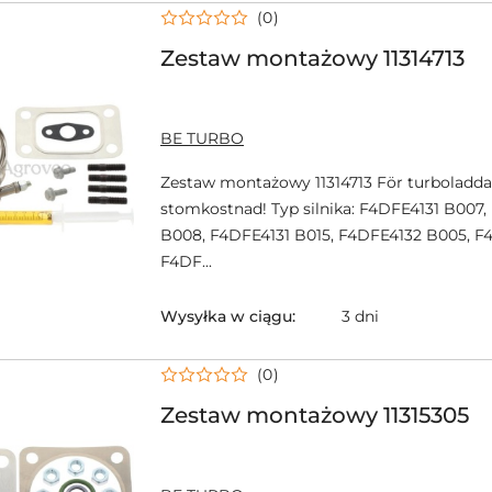
(0)
Zestaw montażowy 11314713
NAZWA
BE TURBO
PRODUCENTA:
Zestaw montażowy 11314713 För turboladda
stomkostnad! Typ silnika: F4DFE4131 B007,
B008, F4DFE4131 B015, F4DFE4132 B005, F
F4DF...
Wysyłka w ciągu:
3 dni
(0)
Zestaw montażowy 11315305
NAZWA