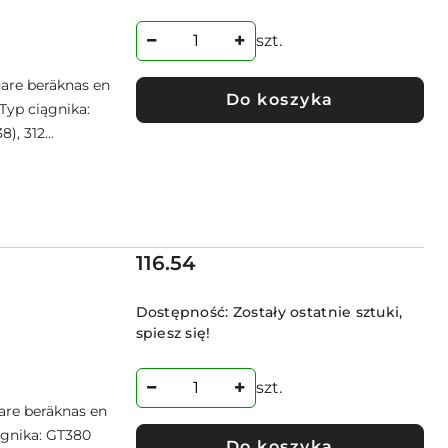
szt.
are beräknas en
Do koszyka
Typ ciągnika:
), 312...
Cena:
116.54
Dostępność:
Zostały ostatnie sztuki,
spiesz się!
szt.
are beräknas en
ągnika: GT380
Do koszyka