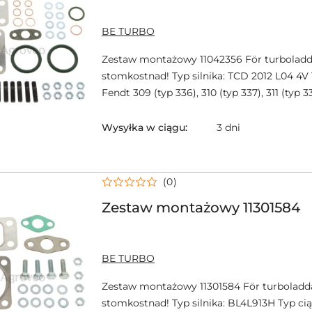
NAZWA
BE TURBO
PRODUCENTA:
Zestaw montażowy 11042356 För turboladd
stomkostnad! Typ silnika: TCD 2012 L04 4V 
Fendt 309 (typ 336), 310 (typ 337), 311 (typ 338
Wysyłka w ciągu:
3 dni
(0)
Zestaw montażowy 11301584
NAZWA
BE TURBO
PRODUCENTA:
Zestaw montażowy 11301584 För turboladd
stomkostnad! Typ silnika: BL4L913H Typ ci