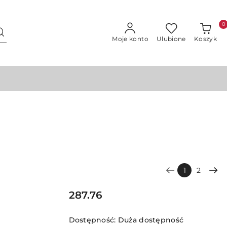
0
Moje konto
Ulubione
Koszyk
1
2
Cena:
287.76
Dostępność:
Duża dostępność