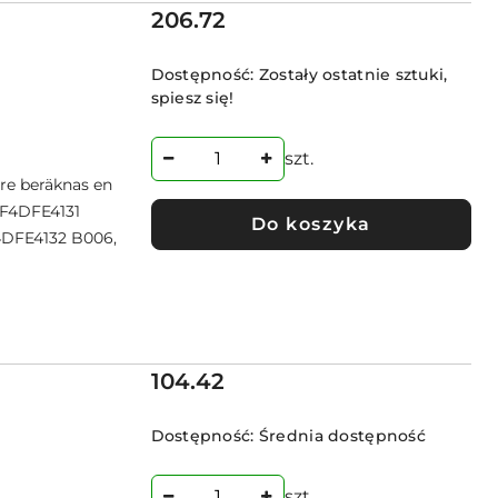
Cena:
206.72
Dostępność:
Zostały ostatnie sztuki,
spiesz się!
szt.
re beräknas en
 F4DFE4131
Do koszyka
4DFE4132 B006,
Cena:
104.42
Dostępność:
Średnia dostępność
szt.