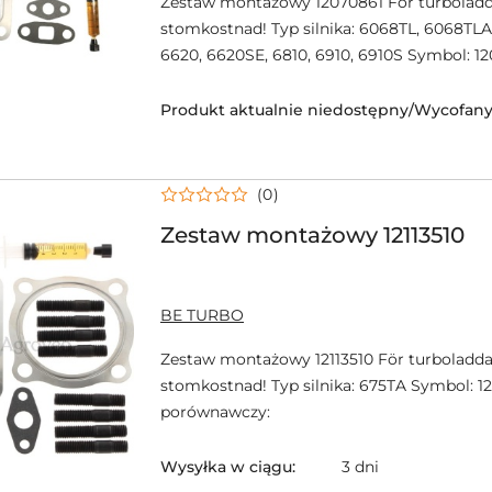
Zestaw montażowy 12070861 För turboladd
stomkostnad! Typ silnika: 6068TL, 6068TLA
6620, 6620SE, 6810, 6910, 6910S Symbol: 1
Produkt aktualnie niedostępny/Wycofany 
(0)
Zestaw montażowy 12113510
NAZWA
BE TURBO
PRODUCENTA:
Zestaw montażowy 12113510 För turboladda
stomkostnad! Typ silnika: 675TA Symbol: 12
porównawczy:
Wysyłka w ciągu:
3 dni