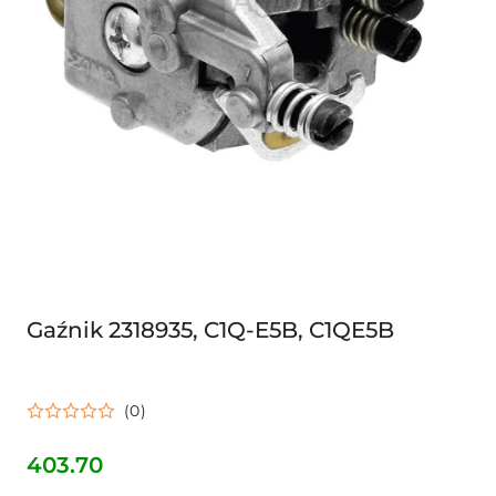
Gaźnik 2318935, C1Q-E5B, C1QE5B
(0)
403.70
Cena: