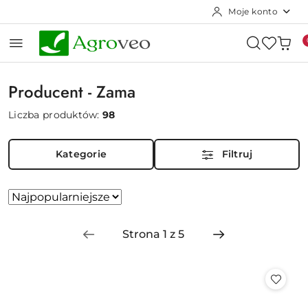
Moje konto
Przejdź do treści głównej
Przejdź do wyszukiwarki
Przejdź do moje konto
Przejdź do menu głównego
Przejdź do stopki
Producent - Zama
Liczba produktów:
98
Kategorie
Filtruj
Zastosowano
Sortuj
według
sortowanie:
Najpopularniejsze.