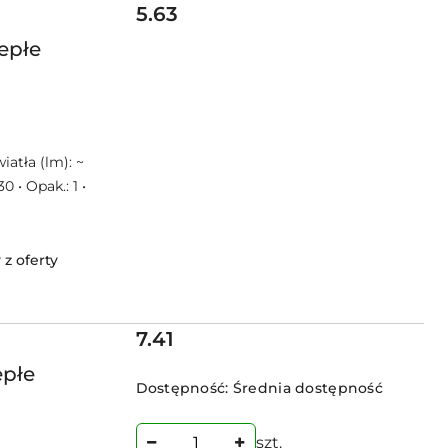
Cena:
5.63
epłe
iatła (lm): ~
 • Opak.: 1 •
z oferty
Cena:
7.41
epłe
Dostępność:
Średnia dostępność
szt.