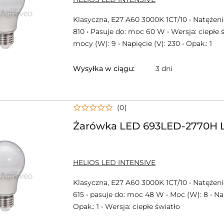
PRODUCENTA:
Klasyczna, E27 A60 3000K 1CT/10 • Natężenie
810 • Pasuje do: moc 60 W • Wersja: ciepłe 
mocy (W): 9 • Napięcie (V): 230 • Opak.: 1
Wysyłka w ciągu:
3 dni
(0)
Żarówka LED 693LED-2770H 
NAZWA
HELIOS LED INTENSIVE
PRODUCENTA:
Klasyczna, E27 A60 3000K 1CT/10 • Natężenie 
615 • pasuje do: moc 48 W • Moc (W): 8 • Nap
Opak.: 1 • Wersja: ciepłe światło