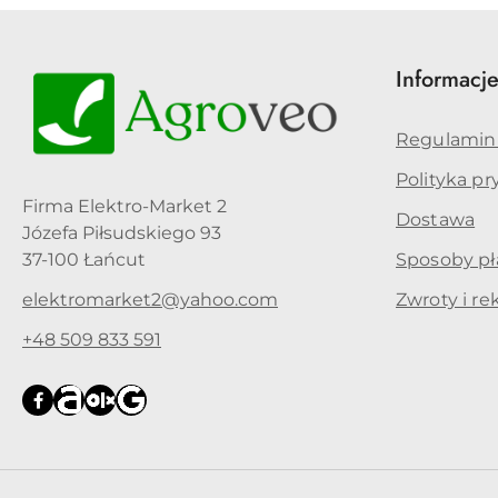
Informacj
Regulamin
Polityka p
Firma Elektro-Market 2
Dostawa
Józefa Piłsudskiego 93
37-100 Łańcut
Sposoby pł
elektromarket2@yahoo.com
Zwroty i re
+48 509 833 591