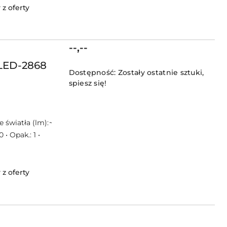
z oferty
Cena:
--,--
LED-2868
Dostępność:
Zostały ostatnie sztuki,
spiesz się!
światła (lm): ̴
• Opak.: 1 •
z oferty