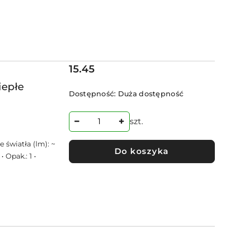
Cena:
15.45
iepłe
Dostępność:
Duża dostępność
szt.
 światła (lm): ~
Do koszyka
• Opak.: 1 •