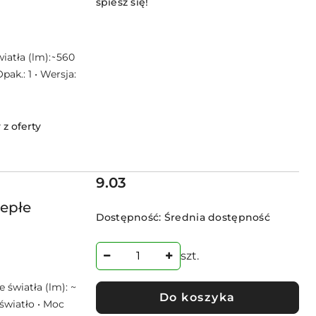
spiesz się!
atła (lm): ̴ 560
pak.: 1 • Wersja:
z oferty
Cena:
9.03
iepłe
Dostępność:
Średnia dostępność
szt.
 światła (lm): ~
Do koszyka
 światło • Moc