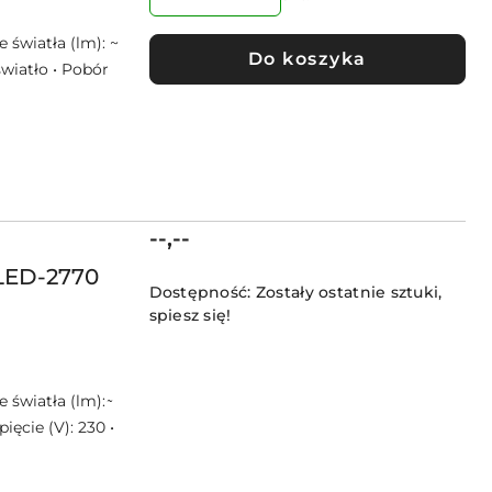
 światła (lm): ~
Do koszyka
światło • Pobór
Cena:
--,--
LED-2770
Dostępność:
Zostały ostatnie sztuki,
spiesz się!
światła (lm): ̴
ięcie (V): 230 •