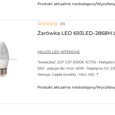
Produkt aktualnie niedostępny/Wycofany 
(0)
Żarówka LED 693LED-2868H 
NAZWA
HELIOS LED INTENSIVE
PRODUCENTA:
"świeczka", E27 C37 3000K 1CT/10 • Natężenie 
560 • pasuje do: moc 45W • Napięcie (V): 230 
Wersja: ciepłe światło • Moc (W): 7
Produkt aktualnie niedostępny/Wycofany 