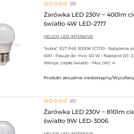
(0)
Żarówka LED 230V ~ 400lm ci
światło 4W LED-2717
NAZWA
HELIOS LED INTENSIVE
PRODUCENTA:
"kulka", E27 P45 3000K 1CT/10 • Natężenie św
400 • Pasuje do: moc 40 W • Napięcie (V): 230
Wersja: ciepłe światło • Moc (W): 4
Produkt aktualnie niedostępny/Wycofany 
(0)
Żarówka LED 230V ~ 810lm ci
światło 9W LED-3006
NAZWA
HELIOS LED INTENSIVE