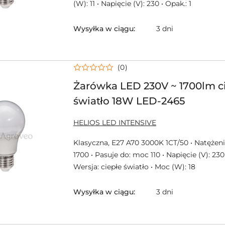
(W): 11 • Napięcie (V): 230 • Opak.: 1
Wysyłka w ciągu:
3 dni
(0)
Żarówka LED 230V ~ 1700lm c
światło 18W LED-2465
NAZWA
HELIOS LED INTENSIVE
PRODUCENTA:
Klasyczna, E27 A70 3000K 1CT/50 • Natężenie
1700 • Pasuje do: moc 110 • Napięcie (V): 230 
Wersja: ciepłe światło • Moc (W): 18
Wysyłka w ciągu:
3 dni