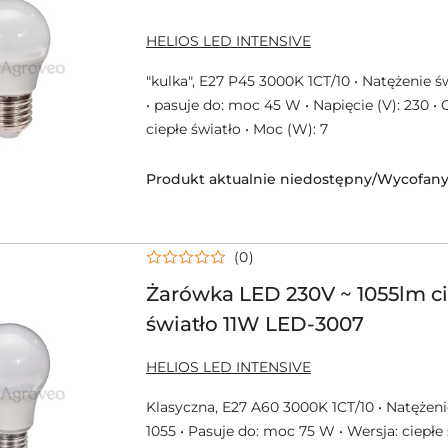
NAZWA
HELIOS LED INTENSIVE
PRODUCENTA:
"kulka", E27 P45 3000K 1CT/10 • Natężenie świ
• pasuje do: moc 45 W • Napięcie (V): 230 • O
ciepłe światło • Moc (W): 7
Produkt aktualnie niedostępny/Wycofany 
(0)
Żarówka LED 230V ~ 1055lm c
światło 11W LED-3007
NAZWA
HELIOS LED INTENSIVE
PRODUCENTA:
Klasyczna, E27 A60 3000K 1CT/10 • Natężenie
1055 • Pasuje do: moc 75 W • Wersja: ciepłe