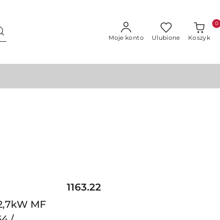
0
Moje konto
Ulubione
Koszyk
Cena:
1163.22
 2,7kW MF
4 /