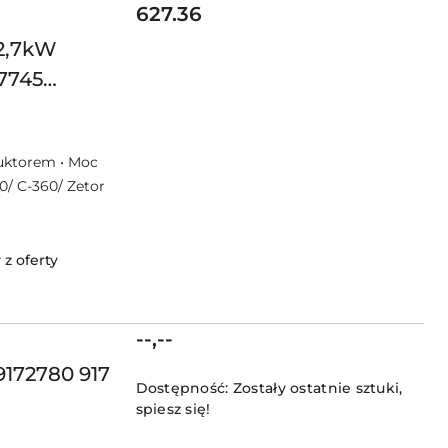
Cena:
627.36
 2,7kW
-7745
2722
eduktorem • Moc
0/ C-360/ Zetor
z oferty
Cena:
--,--
9172780 917
Dostępność:
Zostały ostatnie sztuki,
spiesz się!