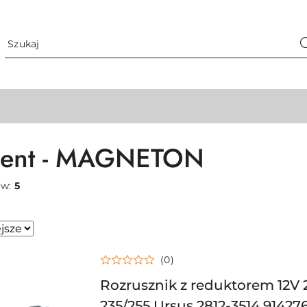
cent - MAGNETON
ów:
5
(0)
sze.
Rozrusznik z reduktorem 12V
235/255 Ursus 2812-3514 914276