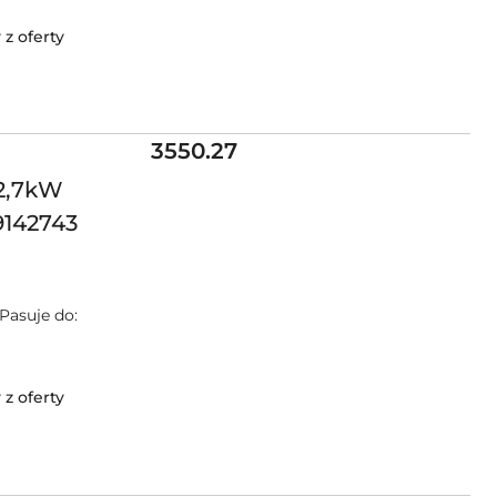
z oferty
Cena:
3550.27
 2,7kW
9142743
 Pasuje do:
z oferty