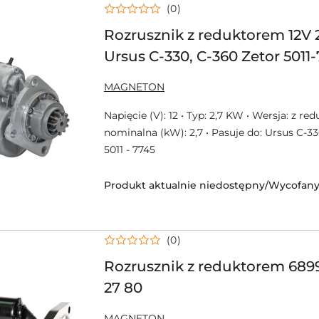
(0)
Rozrusznik z reduktorem 12V
Ursus C-330, C-360 Zetor 5011
46.65.700.0 / 914 27 22, 656914
NAZWA
MAGNETON
PRODUCENTA:
Napięcie (V): 12 • Typ: 2,7 KW • Wersja: z r
nominalna (kW): 2,7 • Pasuje do: Ursus C-33
5011 - 7745
Produkt aktualnie niedostępny/Wycofany 
(0)
Rozrusznik z reduktorem 689
27 80
NAZWA
MAGNETON