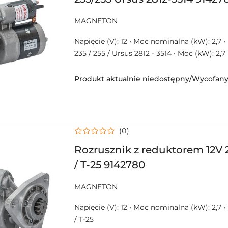
3027466M1, 6569142764
NAZWA
MAGNETON
PRODUCENTA:
Napięcie (V): 12 • Moc nominalna (kW): 2,7 •
235 / 255 / Ursus 2812 - 3514 • Moc (kW): 2,7
Produkt aktualnie niedostępny/Wycofany 
(0)
Rozrusznik z reduktorem 12V
/ T-25 9142780
NAZWA
MAGNETON
PRODUCENTA:
Napięcie (V): 12 • Moc nominalna (kW): 2,7 
/ T-25