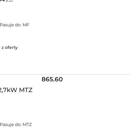
 Pasuje do: MF
z oferty
Cena:
865.60
 2,7kW MTZ
• Pasuje do: MTZ