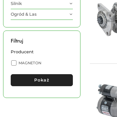
Silnik
Ogród & Las
Filtruj
Producent
Producent:
MAGNETON
Pokaż