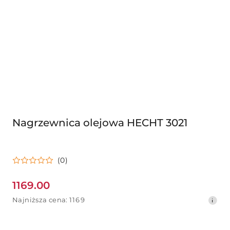
Nagrzewnica olejowa HECHT 3021
(0)
1169.00
Cena
Najniższa
Najniższa cena:
1169
promocyjna:
cena
z
30