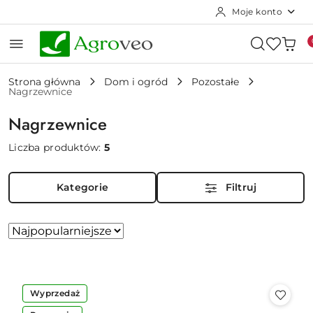
Moje konto
Przejdź do treści głównej
Przejdź do wyszukiwarki
Przejdź do moje konto
Przejdź do menu głównego
Przejdź do stopki
Strona główna
Dom i ogród
Pozostałe
Nagrzewnice
Nagrzewnice
Liczba produktów:
5
Kategorie
Filtruj
Zastosowano
Sortuj
według
sortowanie:
Najpopularniejsze.
-22%
Wyprzedaż