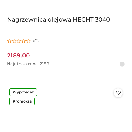
Nagrzewnica olejowa HECHT 3040
(0)
2189.00
Cena
Najniższa
Najniższa cena:
2189
promocyjna:
cena
z
30
dni
przed
-19%
Wyprzedaż
obniżką
Promocja