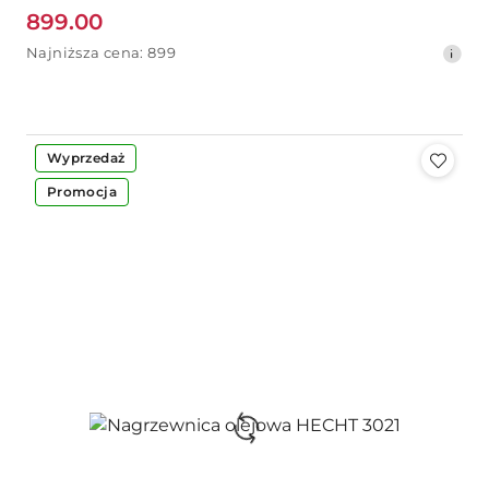
899.00
Cena
Najniższa
Najniższa cena:
899
promocyjna:
cena
z
30
dni
przed
-22%
Wyprzedaż
obniżką
Promocja