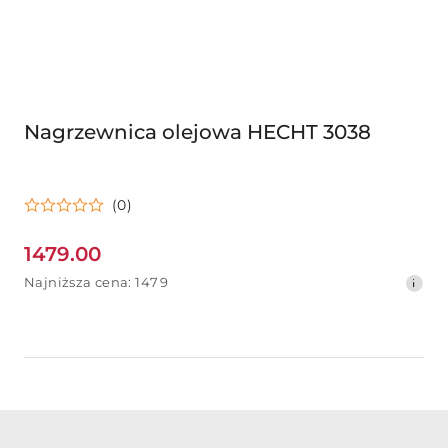
Nagrzewnica olejowa HECHT 3038
(0)
1479.00
Cena
Najniższa
Najniższa cena:
1479
promocyjna:
cena
z
30
dni
przed
obniżką