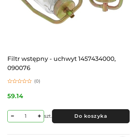
Filtr wstępny - uchwyt 1457434000,
090076
(0)
59.14
Cena:
szt.
Do koszyka