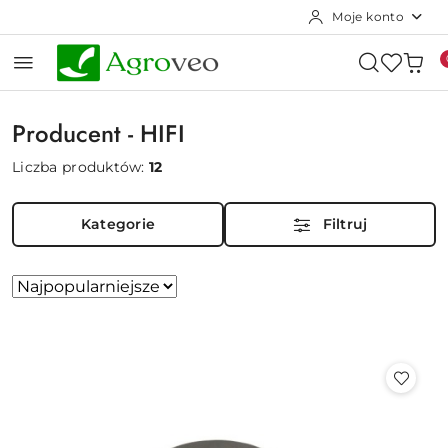
Moje konto
Przejdź do treści głównej
Przejdź do wyszukiwarki
Przejdź do moje konto
Przejdź do menu głównego
Przejdź do stopki
Producent - HIFI
Liczba produktów:
12
Kategorie
Filtruj
Zastosowano
Sortuj
według
sortowanie:
Najpopularniejsze.