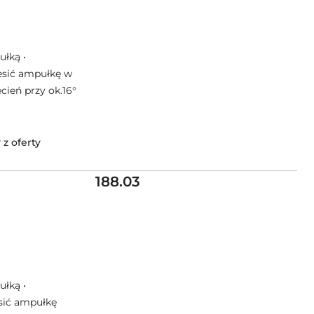
ułką •
esić ampułkę w
cień przy ok.16°
z oferty
Cena:
188.03
ułką •
sić ampułkę