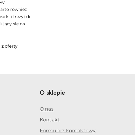
ów
Warto również
rki i frezy) do
ujący się na
z oferty
O sklepie
O nas
Kontakt
Formularz kontaktowy