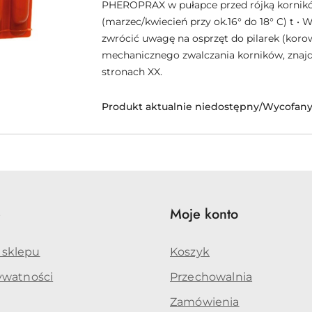
PHEROPRAX w pułapce przed rójką kornik
(marzec/kwiecień przy ok.16° do 18° C) t • 
zwrócić uwagę na osprzęt do pilarek (korowa
mechanicznego zwalczania korników, znajd
stronach XX.
Produkt aktualnie niedostępny/Wycofany 
e
Moje konto
 sklepu
Koszyk
rywatności
Przechowalnia
Zamówienia