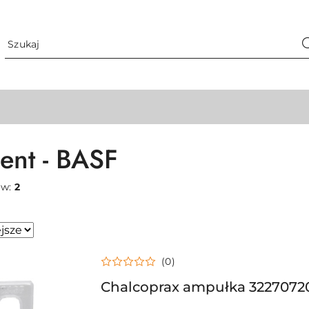
ent - BASF
ów:
2
(0)
sze.
Chalcoprax ampułka 3227072