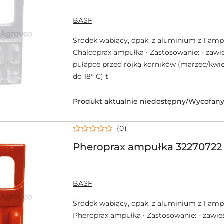
NAZWA
BASF
PRODUCENTA:
Środek wabiący, opak. z aluminium z 1 amp
Chalcoprax ampułka • Zastosowanie: - zawi
pułapce przed rójką korników (marzec/kwie
do 18° C) t
Produkt aktualnie niedostępny/Wycofany 
(0)
Pheroprax ampułka 32270722
NAZWA
BASF
PRODUCENTA:
Środek wabiący, opak. z aluminium z 1 amp
Pheroprax ampułka • Zastosowanie: - zawie