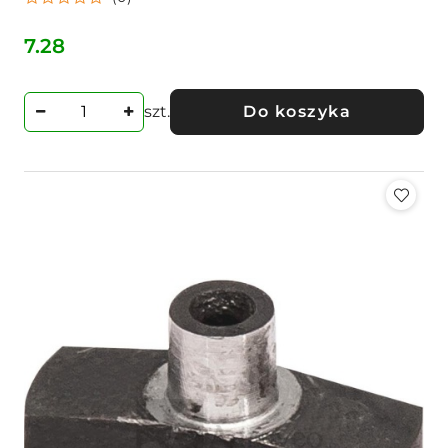
7.28
Cena:
szt.
Do koszyka