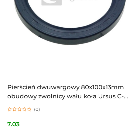
Pierścień dwuwargowy 80x100x13mm
obudowy zwolnicy wału koła Ursus C-
330 50.74.229.0
(0)
7.03
Cena: