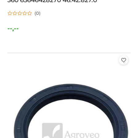
360 65646428270 46.42.827.0
(0)
--,--
Cena: