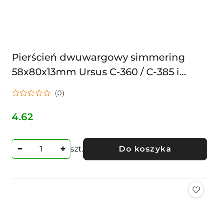
Pierścień dwuwargowy simmering
58x80x13mm Ursus C-360 / C-385 i
pochodne A58x80x13D
(0)
4.62
Cena:
szt.
Do koszyka