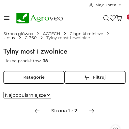
Moje konto
Przejdź do treści głównej
Przejdź do wyszukiwarki
Przejdź do moje konto
Przejdź do menu głównego
Przejdź do stopki
Strona główna
AGTECH
Ciągniki rolnicze
Ursus
C-360
Tylny most i zwolnice
Tylny most i zwolnice
Liczba produktów:
38
Kategorie
Filtruj
Zastosowano
Sortuj
według
sortowanie:
Najpopularniejsze.