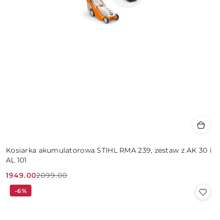
Kosiarka akumulatorowa STIHL RMA 239, zestaw z AK 30 i
AL 101
1949.00
2099.00
Cena
Cena
-6%
promocyjna:
przed
promocją: