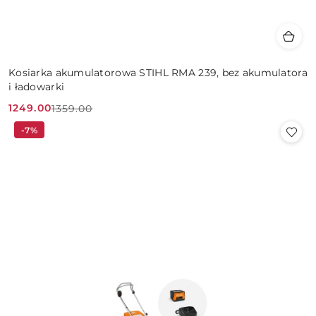
Kosiarka akumulatorowa STIHL RMA 239, bez akumulatora
i ładowarki
1249.00
1359.00
Cena
Cena
-7%
promocyjna:
przed
promocją: