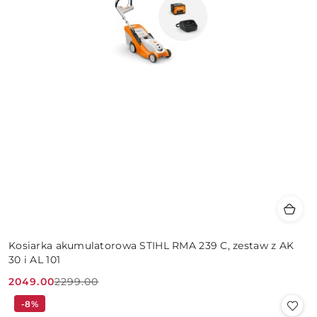
Kosiarka akumulatorowa STIHL RMA 239 C, zestaw z AK
30 i AL 101
2049.00
2299.00
Cena
Cena
-8%
promocyjna:
przed