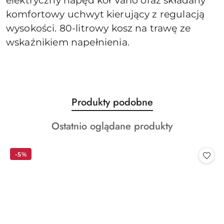
elektryczny napęd kół Vario oraz składany
komfortowy uchwyt kierujący z regulacją
wysokości. 80-litrowy kosz na trawę ze
wskaźnikiem napełnienia.
Produkty
Produkty podobne
Pomiń karuzelę produktów
o
Produkty
Ostatnio oglądane produkty
statusie:
o
statusie:
-5%