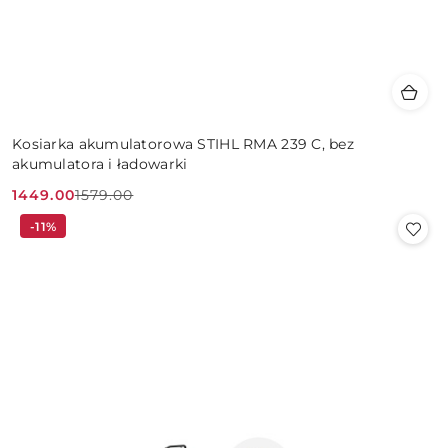
Kosiarka akumulatorowa STIHL RMA 239 C, bez
akumulatora i ładowarki
1449.00
1579.00
Cena
Cena
-11%
promocyjna:
przed
promocją: