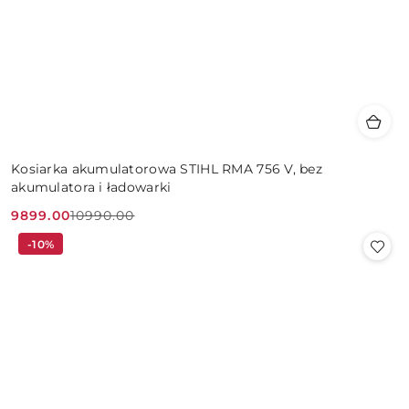
Kosiarka akumulatorowa STIHL RMA 756 V, bez
akumulatora i ładowarki
9899.00
10990.00
Cena
Cena
-10%
promocyjna:
przed
promocją: