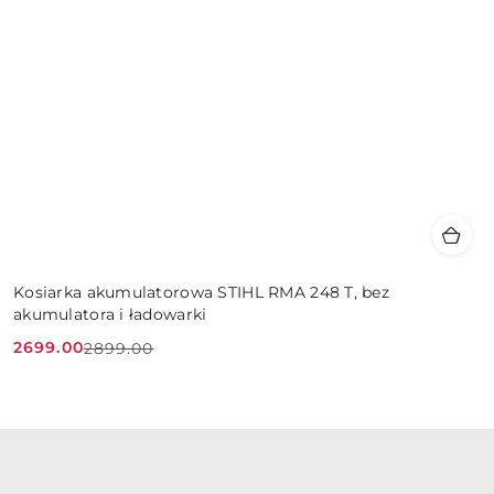
Kosiarka akumulatorowa STIHL RMA 248 T, bez
akumulatora i ładowarki
2699.00
2899.00
Cena
Cena
promocyjna:
przed
promocją: