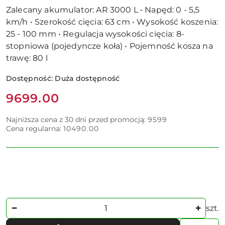
Zalecany akumulator: AR 3000 L • Napęd: 0 - 5,5
km/h • Szerokość cięcia: 63 cm • Wysokość koszenia:
25 - 100 mm • Regulacja wysokości cięcia: 8-
stopniowa (pojedyncze koła) • Pojemność kosza na
trawę: 80 l
Dostępność:
Duża dostępność
Cena:
9699.00
Najniższa cena z 30 dni przed promocją:
9599
Cena regularna:
10490.00
Ilość
szt.