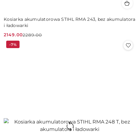
Kosiarka akumulatorowa STIHL RMA 243, bez akumulatora
i ładowarki
2149.00
2289.00
Cena
Cena
-7%
promocyjna:
przed
promocją: