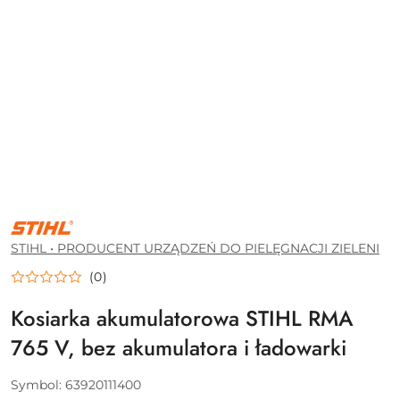
STIHL
•
PRODUCENT
STIHL • PRODUCENT URZĄDZEŃ DO PIELĘGNACJI ZIELENI
URZĄDZEŃ
DO
(0)
PIELĘGNACJI
ZIELENI
Kosiarka akumulatorowa STIHL RMA
765 V, bez akumulatora i ładowarki
Symbol:
63920111400