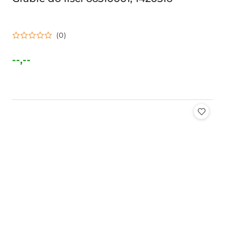
(0)
--,--
Cena: