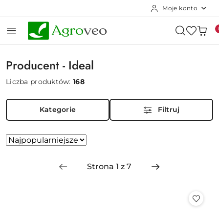
Moje konto
Przejdź do treści głównej
Przejdź do wyszukiwarki
Przejdź do moje konto
Przejdź do menu głównego
Przejdź do stopki
Producent - Ideal
Liczba produktów:
168
Kategorie
Filtruj
Zastosowano
Sortuj
według
sortowanie:
Najpopularniejsze.