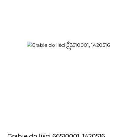
Grabie do liści 66510001, 1420516