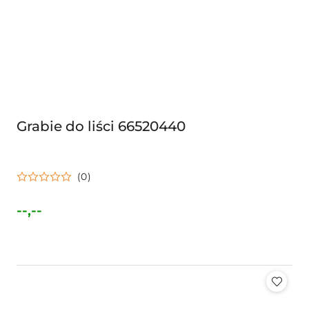
Grabie do liści 66520440
(0)
--,--
Cena: