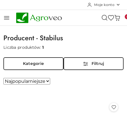
Moje konto
Przejdź do treści głównej
Przejdź do wyszukiwarki
Przejdź do moje konto
Przejdź do menu głównego
Przejdź do stopki
Producent - Stabilus
Liczba produktów:
1
Kategorie
Filtruj
Zastosowano
Sortuj
według
sortowanie:
Najpopularniejsze.