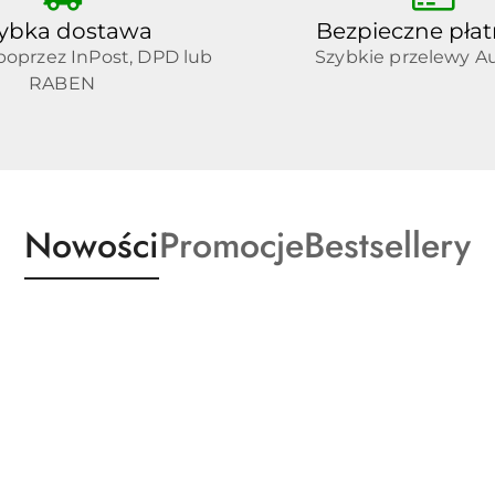
ybka dostawa
Bezpieczne płat
oprzez InPost, DPD lub
Szybkie przelewy A
RABEN
Produkty
Produkty
Produkty
Nowości
Promocje
Bestsellery
o
o
o
statusie:
statusie:
statusie: