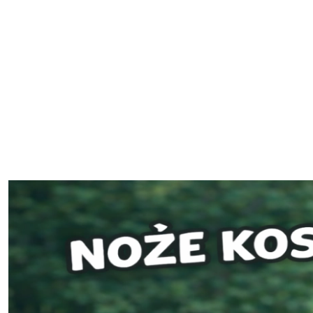
Części zamienne URSUS
Części do PŁUGÓW
Części do OPRYSKIWACZY
Części do KOSIAREK
Części techniczne - SERWIS
Łańcuchy, prowadnice, koła
Pomiń karuzelę promocyjną