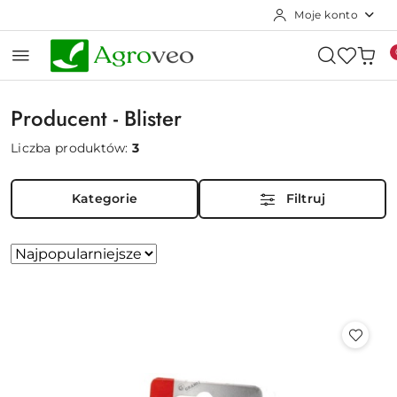
Moje konto
Przejdź do treści głównej
Przejdź do wyszukiwarki
Przejdź do moje konto
Przejdź do menu głównego
Przejdź do stopki
Producent - Blister
Liczba produktów:
3
Kategorie
Filtruj
Zastosowano
Sortuj
według
sortowanie:
Najpopularniejsze.