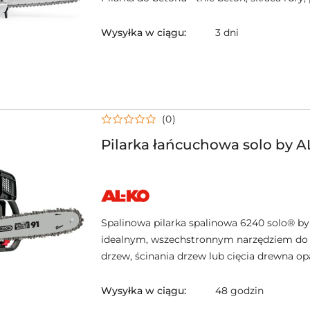
Wysyłka w ciągu:
3 dni
(0)
Pilarka łańcuchowa solo by 
NAZWA
PRODUCENTA:
AL-
KO
Spalinowa pilarka spalinowa 6240 solo® by
idealnym, wszechstronnym narzędziem do
drzew, ścinania drzew lub cięcia drewna o
Wysyłka w ciągu:
48 godzin