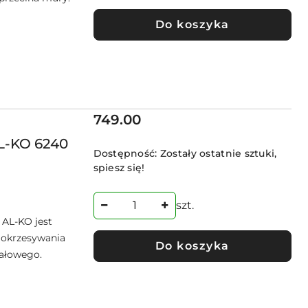
Do koszyka
Cena:
749.00
AL-KO 6240
Dostępność:
Zostały ostatnie sztuki,
spiesz się!
szt.
 AL-KO jest
 okrzesywania
Do koszyka
pałowego.