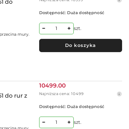
promocyjna:
61 do
cena
z
Dostępność:
Duża dostępność
30
dni
przed
szt.
obniżką
 przecina mury.
Do koszyka
Cena
10499.00
promocyjna:
Najniższa
Najniższa cena:
10499
1 do rur z
cena
z
Dostępność:
Duża dostępność
30
dni
przed
szt.
obniżką
 przecina mury.