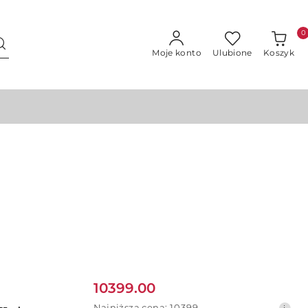
0
Moje konto
Ulubione
Koszyk
Cena
10399.00
Najniższa
Najniższa cena:
10399