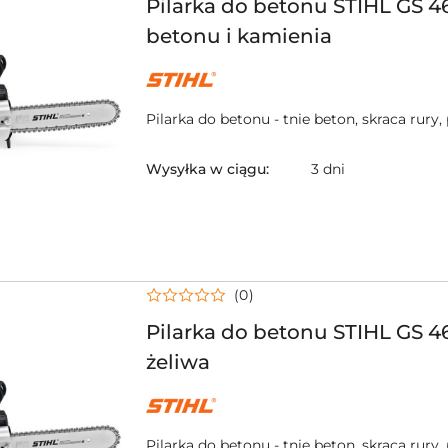
Pilarka do betonu STIHL GS 4
betonu i kamienia
NAZWA
PRODUCENTA:
STIHL
Pilarka do betonu - tnie beton, skraca rury,
Wysyłka w ciągu:
3 dni
(0)
Pilarka do betonu STIHL GS 46
żeliwa
NAZWA
PRODUCENTA:
STIHL
Pilarka do betonu - tnie beton, skraca rury,