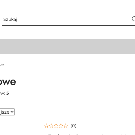
we
owe
ów:
5
(0)
sze.