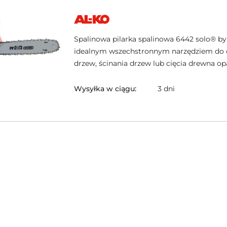
NAZWA
PRODUCENTA:
AL-
KO
Spalinowa pilarka spalinowa 6442 solo® by
idealnym wszechstronnym narzędziem do 
drzew, ścinania drzew lub cięcia drewna o
Wysyłka w ciągu:
3 dni