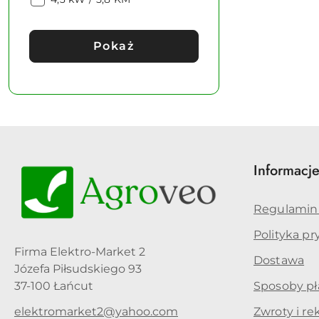
silnika:
Pokaż
Informacj
Regulamin
Polityka p
Firma Elektro-Market 2
Dostawa
Józefa Piłsudskiego 93
37-100 Łańcut
Sposoby pł
elektromarket2@yahoo.com
Zwroty i re