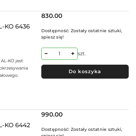
Cena:
830.00
AL-KO 6436
Dostępność:
Zostały ostatnie sztuki,
spiesz się!
szt.
 AL-KO jest
okrzesywania
Do koszyka
pałowego.
Cena:
990.00
AL-KO 6442
Dostępność:
Zostały ostatnie sztuki,
spiesz się!