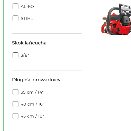
Producent:
AL-KO
Producent:
STIHL
Skok łańcucha
Skok
3/8"
łańcucha:
Długość prowadnicy
Długość
35 cm / 14"
prowadnicy:
Długość
40 cm / 16"
prowadnicy:
Długość
45 cm / 18"
prowadnicy: