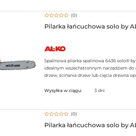
(0)
Pilarka łańcuchowa solo by 
NAZWA
PRODUCENTA:
AL-
KO
Spalinowa pilarka spalinowa 6436 solo® by
idealnym wszechstronnym narzędziem do 
drzew, ścinania drzew lub cięcia drewna o
Wysyłka w ciągu:
3 dni
(0)
Pilarka łańcuchowa solo by 