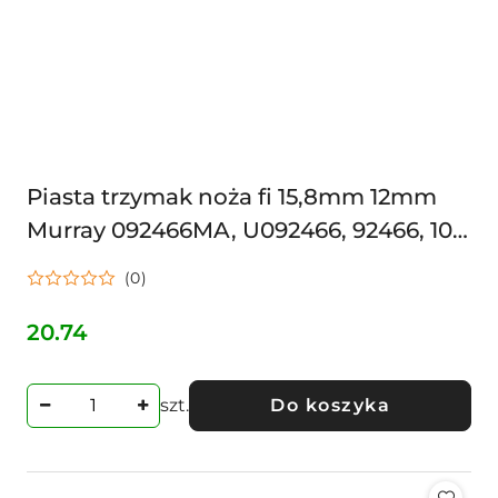
Piasta trzymak noża fi 15,8mm 12mm
Murray 092466MA, U092466, 92466, 100
10-35MA, 491926, 91926 92466, 100 10-
(0)
35MA, U092466
20.74
Cena:
szt.
Do koszyka