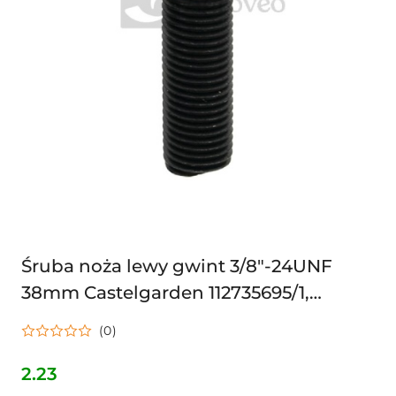
Śruba noża lewy gwint 3/8"-24UNF
38mm Castelgarden 112735695/1,
12735695/1, 12735695/1, 112735695/1, 1126-
(0)
8108-01
2.23
Cena: