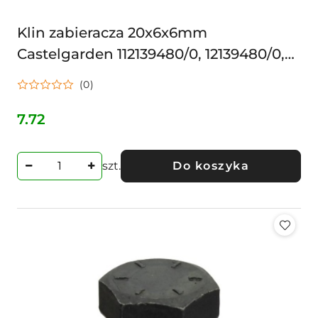
Klin zabieracza 20x6x6mm
Castelgarden 112139480/0, 12139480/0,
1136-0001-01, 12139480/0, 112139480/0
(0)
7.72
Cena:
szt.
Do koszyka