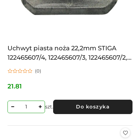
Uchwyt piasta noża 22,2mm STIGA
122465607/4, 122465607/3, 122465607/2,
122465607/0, 22465607/4, 22465607/3,
(0)
22465607/2, 22465607
21.81
Cena:
szt.
Do koszyka