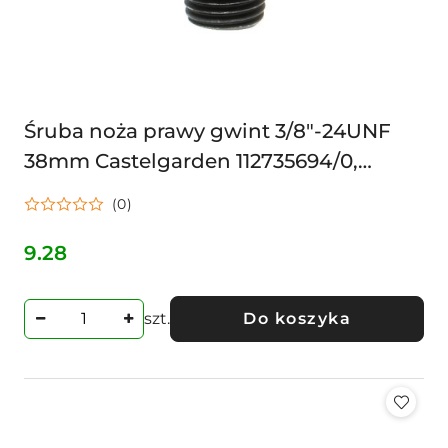
Śruba noża prawy gwint 3/8"-24UNF
38mm Castelgarden 112735694/0,
12735694/0, (do roku 08/2015)
(0)
12735694/0, 9987-5238-12, 1127356
9.28
Cena:
szt.
Do koszyka