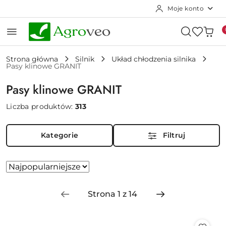
Moje konto
Przejdź do treści głównej
Przejdź do wyszukiwarki
Przejdź do moje konto
Przejdź do menu głównego
Przejdź do stopki
Strona główna
Silnik
Układ chłodzenia silnika
Pasy klinowe GRANIT
Pasy klinowe GRANIT
Liczba produktów:
313
Kategorie
Filtruj
Zastosowano
Sortuj
według
sortowanie:
Najpopularniejsze.