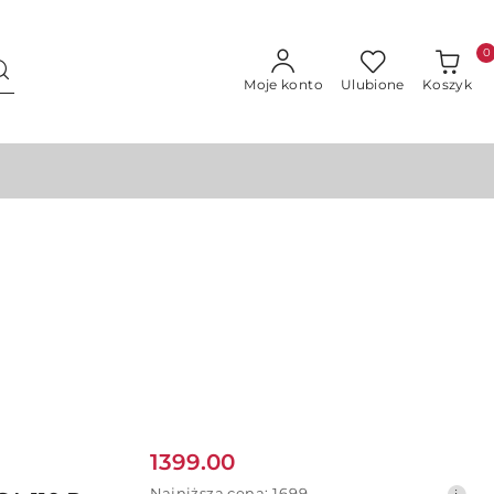
0
Moje konto
Ulubione
Koszyk
Cena
1399.00
Najniższa
Najniższa cena:
1699