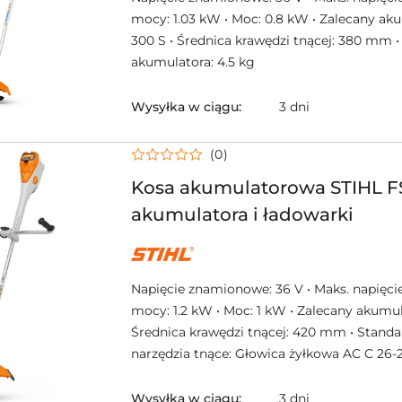
mocy: 1.03 kW • Moc: 0.8 kW • Zalecany ak
300 S • Średnica krawędzi tnącej: 380 mm •
akumulatora: 4.5 kg
Wysyłka w ciągu:
3 dni
(0)
Kosa akumulatorowa STIHL FS
akumulatora i ładowarki
NAZWA
PRODUCENTA:
STIHL
Napięcie znamionowe: 36 V • Maks. napięcie
mocy: 1.2 kW • Moc: 1 kW • Zalecany akumul
Średnica krawędzi tnącej: 420 mm • Stand
narzędzia tnące: Głowica żyłkowa AC C 26-
Wysyłka w ciągu:
3 dni