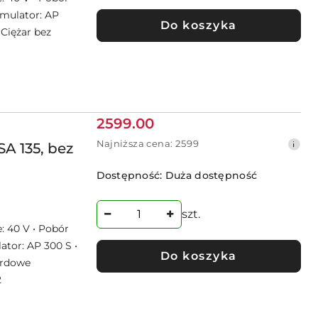
umulator: AP
Do koszyka
 Ciężar bez
Cena
2599.00
promocyjna:
Najniższa
Najniższa cena:
2599
A 135, bez
cena
z
Dostępność:
Duża dostępność
30
dni
przed
szt.
obniżką
: 40 V • Pobór
ator: AP 300 S •
Do koszyka
ardowe
2