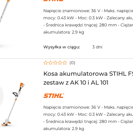
PRODUCENTA:
STIHL
Napięcie znamionowe: 36 V • Maks. napięcie
mocy: 0.43 kW • Moc: 0.3 kW • Zalecany ak
• Średnica krawędzi tnącej: 280 mm • Cięża
akumulatora: 2.9 kg
Wysyłka w ciągu:
3 dni
(0)
Kosa akumulatorowa STIHL F
zestaw z AK 10 i AL 101
NAZWA
PRODUCENTA:
STIHL
Napięcie znamionowe: 36 V • Maks. napięcie
mocy: 0.43 kW • Moc: 0.3 kW • Zalecany ak
• Średnica krawędzi tnącej: 280 mm • Cięża
akumulatora: 2.9 kg