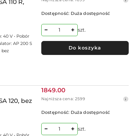
promocyjna:
A 110 R,
cena
z
Dostępność:
Duża dostępność
30
dni
przed
szt.
obniżką
: 40 V • Pobór
lator: AP 200 S
Do koszyka
r bez
Cena
1849.00
promocyjna:
Najniższa
Najniższa cena:
2599
A 120, bez
cena
z
Dostępność:
Duża dostępność
30
dni
przed
szt.
obniżką
: 40 V • Pobór