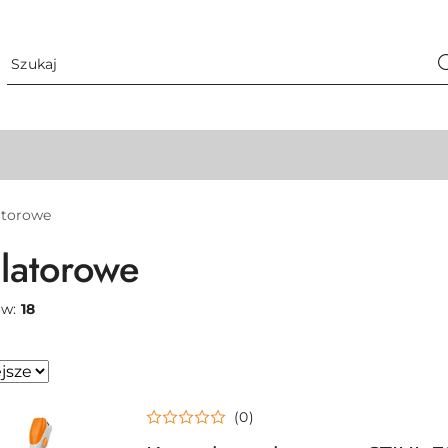
torowe
latorowe
ów:
18
(0)
sze.