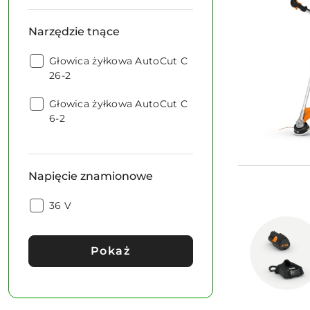
Narzędzie tnące
Narzędzie
Głowica żyłkowa AutoCut C
tnące:
26-2
Narzędzie
Głowica żyłkowa AutoCut C
tnące:
6-2
Napięcie znamionowe
Napięcie
36 V
znamionowe:
Pokaż