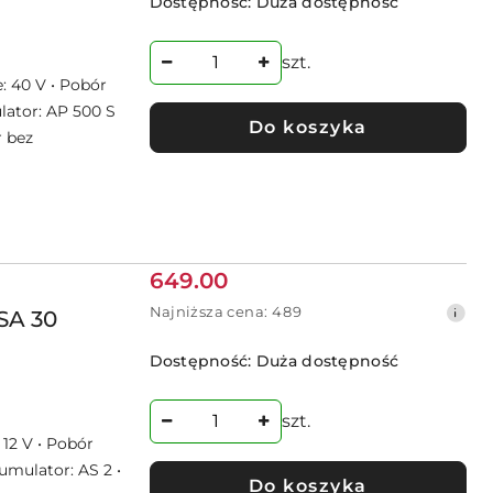
Dostępność:
Duża dostępność
30
dni
przed
szt.
obniżką
: 40 V • Pobór
lator: AP 500 S
Do koszyka
r bez
Cena
649.00
promocyjna:
Najniższa
Najniższa cena:
489
SA 30
cena
z
Dostępność:
Duża dostępność
30
dni
przed
szt.
obniżką
 12 V • Pobór
umulator: AS 2 •
Do koszyka