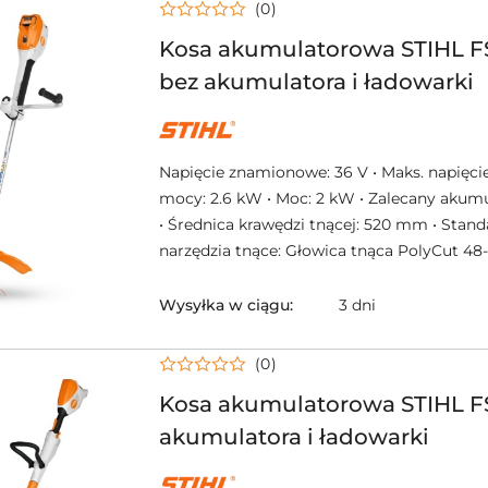
(0)
Kosa akumulatorowa STIHL F
bez akumulatora i ładowarki
NAZWA
PRODUCENTA:
STIHL
Napięcie znamionowe: 36 V • Maks. napięcie
mocy: 2.6 kW • Moc: 2 kW • Zalecany akumu
• Średnica krawędzi tnącej: 520 mm • Stan
narzędzia tnące: Głowica tnąca PolyCut 48
Wysyłka w ciągu:
3 dni
(0)
Kosa akumulatorowa STIHL FS
akumulatora i ładowarki
NAZWA