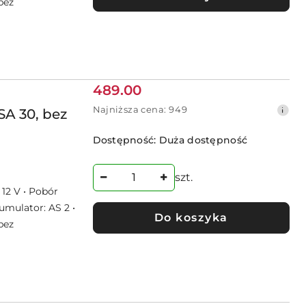
bez
Cena
489.00
promocyjna:
Najniższa
Najniższa cena:
949
A 30, bez
cena
z
Dostępność:
Duża dostępność
30
dni
przed
szt.
obniżką
 12 V • Pobór
umulator: AS 2 •
Do koszyka
bez