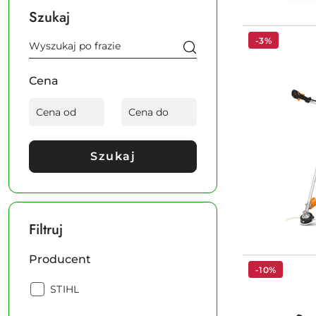
Szukaj
-3%
Cena
Szukaj
Filtruj
Producent
-10%
Producent:
STIHL