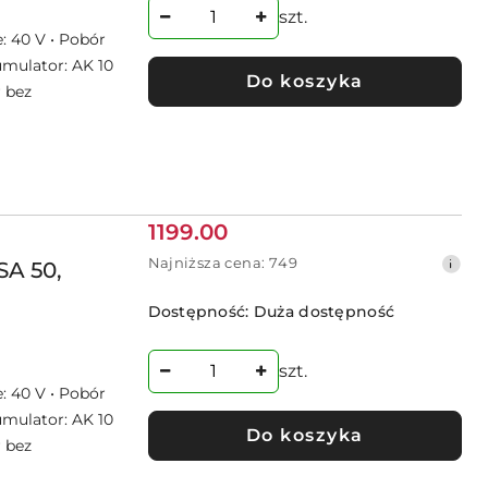
przed
szt.
obniżką
: 40 V • Pobór
umulator: AK 10
Do koszyka
r bez
Cena
1199.00
promocyjna:
Najniższa
Najniższa cena:
749
SA 50,
cena
z
Dostępność:
Duża dostępność
30
dni
przed
szt.
obniżką
: 40 V • Pobór
umulator: AK 10
Do koszyka
r bez