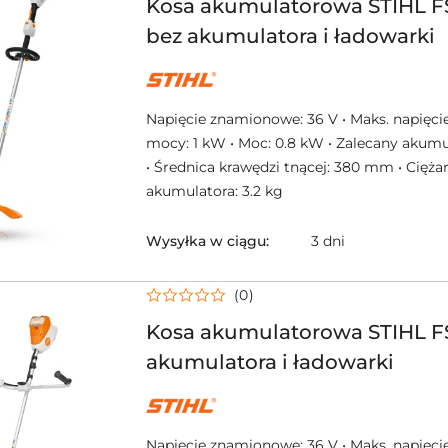
Kosa akumulatorowa STIHL FS
bez akumulatora i ładowarki
NAZWA
PRODUCENTA:
STIHL
Napięcie znamionowe: 36 V • Maks. napięcie
mocy: 1 kW • Moc: 0.8 kW • Zalecany akumu
• Średnica krawędzi tnącej: 380 mm • Cięża
akumulatora: 3.2 kg
Wysyłka w ciągu:
3 dni
(0)
Kosa akumulatorowa STIHL FS
akumulatora i ładowarki
NAZWA
PRODUCENTA:
STIHL
Napięcie znamionowe: 36 V • Maks. napięcie