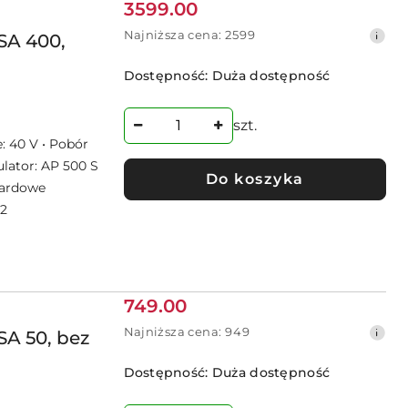
Cena
3599.00
promocyjna:
Najniższa
Najniższa cena:
2599
SA 400,
cena
z
Dostępność:
Duża dostępność
30
dni
przed
szt.
obniżką
: 40 V • Pobór
lator: AP 500 S
Do koszyka
dardowe
-2
Cena
749.00
promocyjna:
Najniższa
Najniższa cena:
949
A 50, bez
cena
z
Dostępność:
Duża dostępność
30
dni