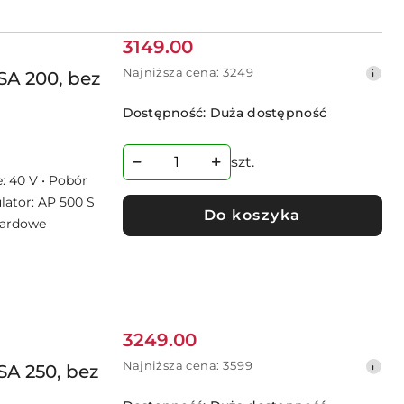
Cena
3149.00
promocyjna:
Najniższa
Najniższa cena:
3249
A 200, bez
cena
z
Dostępność:
Duża dostępność
30
dni
przed
szt.
obniżką
: 40 V • Pobór
lator: AP 500 S
Do koszyka
dardowe
Cena
3249.00
promocyjna:
Najniższa
Najniższa cena:
3599
A 250, bez
cena
z