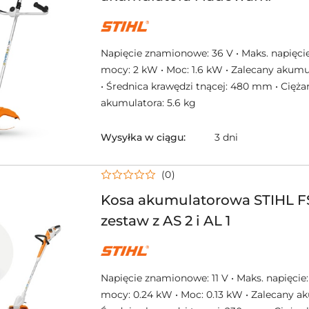
NAZWA
PRODUCENTA:
STIHL
Napięcie znamionowe: 36 V • Maks. napięcie
mocy: 2 kW • Moc: 1.6 kW • Zalecany akumu
• Średnica krawędzi tnącej: 480 mm • Cięża
akumulatora: 5.6 kg
Wysyłka w ciągu:
3 dni
(0)
Kosa akumulatorowa STIHL F
zestaw z AS 2 i AL 1
NAZWA
PRODUCENTA:
STIHL
Napięcie znamionowe: 11 V • Maks. napięcie:
mocy: 0.24 kW • Moc: 0.13 kW • Zalecany ak