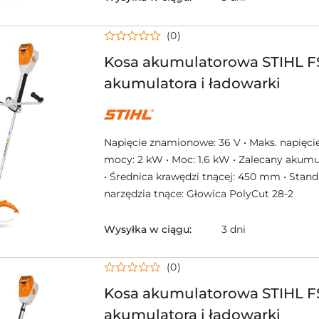
(0)
Kosa akumulatorowa STIHL FS
akumulatora i ładowarki
NAZWA
PRODUCENTA:
STIHL
Napięcie znamionowe: 36 V • Maks. napięcie
mocy: 2 kW • Moc: 1.6 kW • Zalecany akumu
• Średnica krawędzi tnącej: 450 mm • Stan
narzędzia tnące: Głowica PolyCut 28-2
Wysyłka w ciągu:
3 dni
(0)
Kosa akumulatorowa STIHL FS
akumulatora i ładowarki