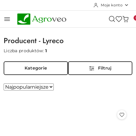
Moje konto
Przejdź do treści głównej
Przejdź do wyszukiwarki
Przejdź do moje konto
Przejdź do menu głównego
Przejdź do stopki
Producent - Lyreco
Liczba produktów:
1
Kategorie
Filtruj
Zastosowano
Sortuj
według
sortowanie:
Najpopularniejsze.