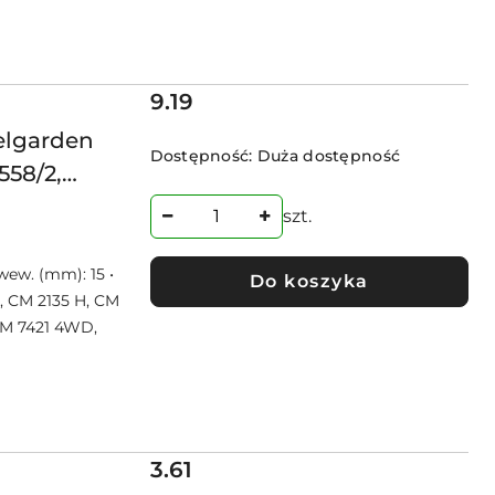
Cena:
9.19
elgarden
Dostępność:
Duża dostępność
558/2,
01570/0
szt.
wew. (mm): 15 •
Do koszyka
5, CM 2135 H, CM
CM 7421 4WD,
Cena:
3.61