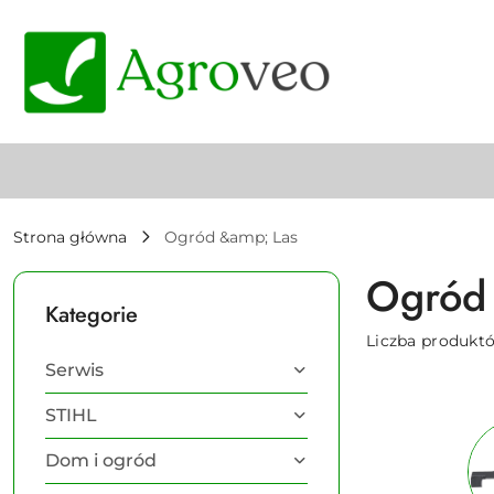
Przejdź do treści głównej
Przejdź do wyszukiwarki
Przejdź do moje konto
Przejdź do menu głównego
Przejdź do stopki
Strona główna
Ogród &amp; Las
Ogród 
Kategorie
Liczba produkt
Serwis
STIHL
Dom i ogród