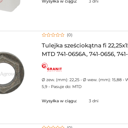
Wysyłka w ciągu:
3 dni
(0)
Tulejka sześciokątna fi 22,25
MTD 741-0656A, 741-0656, 741-
0656A, 941-0656
NAZWA
PRODUCENTA:
GRANIT
Ø zew. (mm): 22,25 • Ø wew. (mm): 15,88 •
5,9 • Pasuje do: MTD
Wysyłka w ciągu:
3 dni
(0)