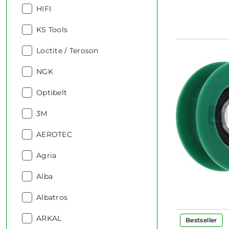
Producent:
HIFI
Producent:
KS Tools
Producent:
Loctite / Teroson
Producent:
NGK
Producent:
Optibelt
Producent:
3M
Producent:
AEROTEC
Producent:
Agria
Producent:
Alba
Producent:
Albatros
Producent:
ARKAL
Bestseller