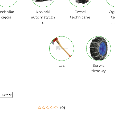
Technika
Kosiarki
Części
Og
cięcia
automatyczn
techniczne
t
e
zi
Las
Serwis
zimowy
(0)