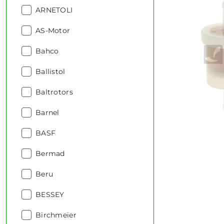
Producent:
ARNETOLI
Producent:
AS-Motor
Producent:
Bahco
Producent:
Ballistol
Producent:
Baltrotors
Producent:
Barnel
Producent:
BASF
Producent:
Bermad
Producent:
Beru
Producent:
BESSEY
Producent:
Birchmeier