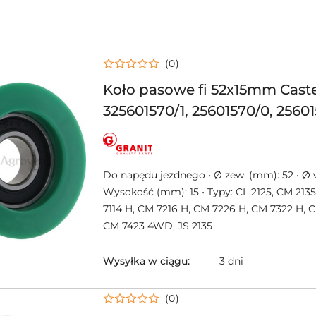
(0)
Koło pasowe fi 52x15mm Cast
325601570/1, 25601570/0, 25601
325601570/1, 1136-0915-01, 256
NAZWA
PRODUCENTA:
GRANIT
Do napędu jezdnego • Ø zew. (mm): 52 • Ø 
Wysokość (mm): 15 • Typy: CL 2125, CM 213
7114 H, CM 7216 H, CM 7226 H, CM 7322 H, 
CM 7423 4WD, JS 2135
Wysyłka w ciągu:
3 dni
(0)