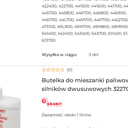
422400, 422700, 441500, 441600, 441700, 4
445700, 445800, 446700, 446800, 446900,
44K700, 44L700, 44M700, 44P700, 44Q700
473100, 49L900, 49M700, 49M800, 49M900
541400, 542400, 543400, 543700, 611400, 61
613700
Wysyłka w ciągu:
3 dni
(0)
Butelka do mieszanki paliwow
silników dwusuwowych 3227
NAZWA
PRODUCENTA:
GRANIT
Zawartość: około 1 litrów