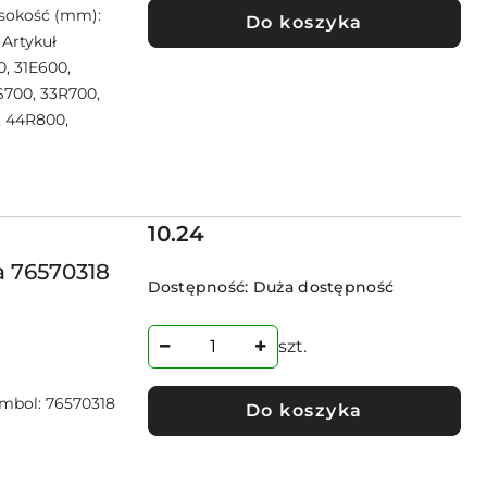
Wysokość (mm):
Do koszyka
 Artykuł
0, 31E600,
S700, 33R700,
, 44R800,
Cena:
10.24
 76570318
Dostępność:
Duża dostępność
szt.
mbol: 76570318
Do koszyka