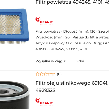
Filtr powietrza 494245, 4101, 
NAZWA
PRODUCENTA:
GRANIT
Filtr powietrza • Długość (mm): 130 • Szero
Wysokość (mm): 20 • Pasuje do filtra wstęp
Artykuł sklepowy: tak • pasuje do: Briggs & 
491588S, 494245, 399959, 4101
Wysyłka w ciągu:
3 dni
(0)
Filtr oleju silnikowego 691041,
492932S
NAZWA
PRODUCENTA:
GRANIT