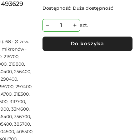
, 493629
Dostępność:
Duża dostępność
szt.
: 68 • Ø zew.
Do koszyka
0 mikronów •
0, 215700,
900, 219800,
50400, 256400,
 290400,
295700, 297400,
1A700, 31E500,
600, 31P700,
31900, 33M600,
56400, 356700,
85400, 385700,
404500, 405500,
 40H700,