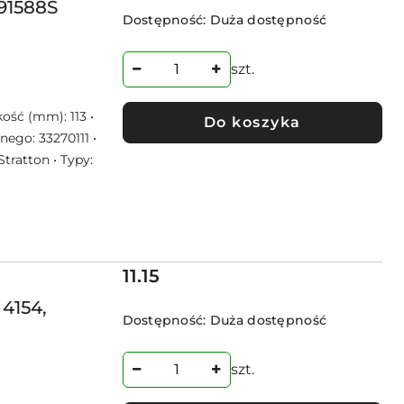
491588S
Dostępność:
Duża dostępność
szt.
kość (mm): 113 •
Do koszyka
nego: 33270111 •
Stratton • Typy:
Cena:
11.15
 4154,
Dostępność:
Duża dostępność
szt.