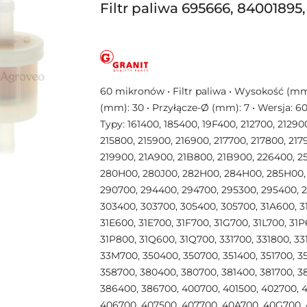
Filtr paliwa 695666, 84001895
NAZWA
PRODUCENTA:
GRANIT
60 mikronów • Filtr paliwa • Wysokość (mm)
(mm): 30 • Przyłącze-Ø (mm): 7 • Wersja: 6
Typy: 161400, 185400, 19F400, 212700, 21290
215800, 215900, 216900, 217700, 217800, 217
219900, 21A900, 21B800, 21B900, 226400, 2
280H00, 280J00, 282H00, 284H00, 285H00,
290700, 294400, 294700, 295300, 295400, 
303400, 303700, 305400, 305700, 31A600, 3
31E600, 31E700, 31F700, 31G700, 31L700, 31P
31P800, 31Q600, 31Q700, 331700, 331800, 3
33M700, 350400, 350700, 351400, 351700, 3
358700, 380400, 380700, 381400, 381700, 3
386400, 386700, 400700, 401500, 402700, 
406700, 407500, 407700, 40A700, 40G700,