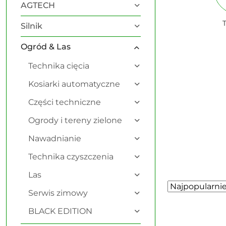
AGTECH
Silnik
Ogród & Las
Technika cięcia
Kosiarki automatyczne
Części techniczne
Ogrody i tereny zielone
Nawadnianie
Technika czyszczenia
Las
Zastosowano sortowanie: Najpopularniejsze.
Sortuj
Serwis zimowy
według
BLACK EDITION