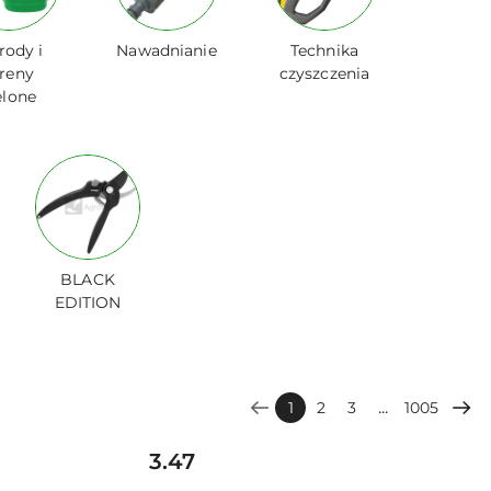
rody i
Nawadnianie
Technika
ereny
czyszczenia
elone
BLACK
EDITION
...
1
2
3
1005
Cena:
3.47