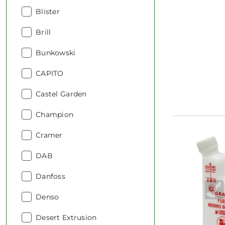
Producent:
Blister
Producent:
Brill
Producent:
Bunkowski
Producent:
CAPITO
Producent:
Castel Garden
Producent:
Champion
Producent:
Cramer
Producent:
DAB
Producent:
Danfoss
Producent:
Denso
Producent:
Desert Extrusion