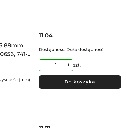
Cena:
11.04
x15,88mm
Dostępność:
Duża dostępność
0656, 741-
szt.
 Wysokość (mm):
Do koszyka