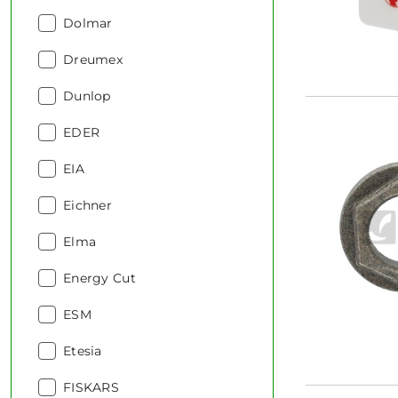
Producent:
Dolmar
Producent:
Dreumex
Producent:
Dunlop
Producent:
EDER
Producent:
EIA
Producent:
Eichner
Producent:
Elma
Producent:
Energy Cut
Producent:
ESM
Producent:
Etesia
Producent:
FISKARS