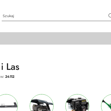
i Las
ów:
24112