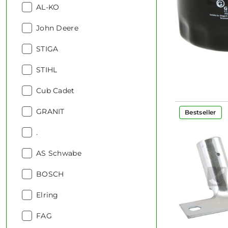
Producent:
AL-KO
Producent:
John Deere
Producent:
STIGA
Producent:
STIHL
Producent:
Cub Cadet
Producent:
GRANIT
Bestseller
Producent:
.
Producent:
AS Schwabe
Producent:
BOSCH
Producent:
Elring
Producent:
FAG