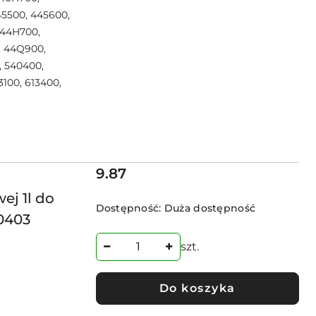
45500, 445600,
 44H700,
, 44Q900,
, 540400,
3100, 613400,
Cena:
9.87
ej 1l do
Dostępność:
Duża dostępność
0403
szt.
Do koszyka