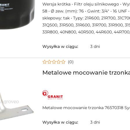
Wersja krótka • Filtr oleju silnikowego • 
58 • Ø zew. (mm): 76 • Gwint: 3/4″ - 16 UNF •
sklepowy: tak • Typy: 21R600, 21R700, 31C70
31Q500, 31R500, 31R600, 31R700, 31R900, 31
33R800, 40N800, 40R500, 44R600, 44R700
Wysyłka w ciągu:
3 dni
(0)
Metalowe mocowanie trzonka
NAZWA
PRODUCENTA:
GRANIT
Metalowe mocowanie trzonka 76570318 Sy
Wysyłka w ciągu:
3 dni