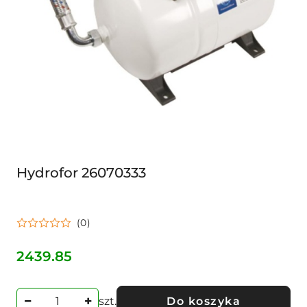
Hydrofor 26070333
(0)
2439.85
Cena:
szt.
Do koszyka