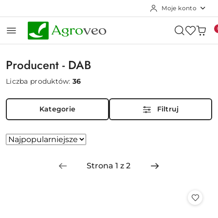
Moje konto
Przejdź do treści głównej
Przejdź do wyszukiwarki
Przejdź do moje konto
Przejdź do menu głównego
Przejdź do stopki
Producent - DAB
Liczba produktów:
36
Kategorie
Filtruj
Zastosowano
Sortuj
według
sortowanie:
Najpopularniejsze.