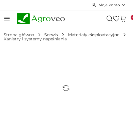
Moje konto
Przejdź do treści głównej
Przejdź do wyszukiwarki
Przejdź do moje konto
Przejdź do menu głównego
Przejdź do opisu produktu
Przejdź do stopki
Strona główna
Serwis
Materiały eksploatacyjne
Kanistry i systemy napełniania