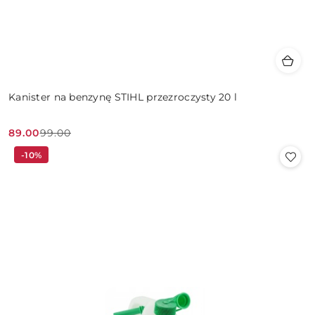
Kanister na benzynę STIHL przezroczysty 20 l
89.00
99.00
Cena
Cena
-10%
promocyjna:
przed
promocją: