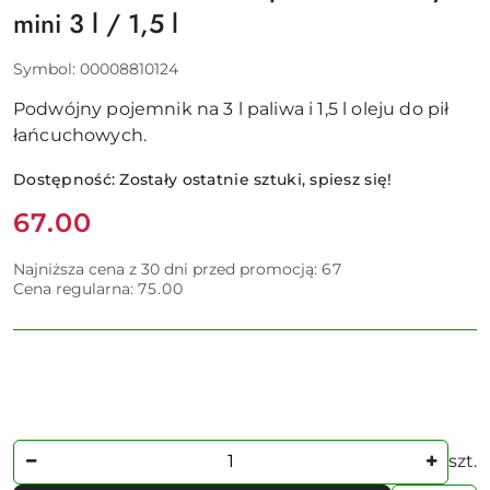
mini 3 l / 1,5 l
Symbol:
00008810124
Podwójny pojemnik na 3 l paliwa i 1,5 l oleju do pił
łańcuchowych.
Dostępność:
Zostały ostatnie sztuki, spiesz się!
Cena:
67.00
Najniższa cena z 30 dni przed promocją:
67
Cena regularna:
75.00
Ilość
szt.