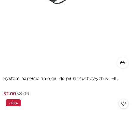
System napełniania oleju do pił łańcuchowych STIHL
52.00
58.00
Cena
Cena
-10%
promocyjna:
przed
promocją: