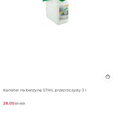
Kanister na benzynę STIHL przezroczysty 3 l
28.00
31.00
Cena
Cena
promocyjna:
przed