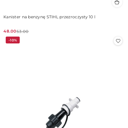
Kanister na benzynę STIHL przezroczysty 10 l
48.00
53.00
Cena
Cena
-10%
promocyjna:
przed
promocją: