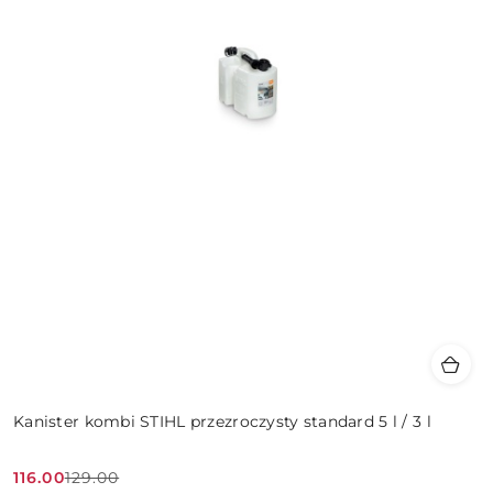
Kanister kombi STIHL przezroczysty standard 5 l / 3 l
116.00
129.00
Cena
Cena