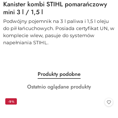
Kanister kombi STIHL pomarańczowy
mini 3 l / 1,5 l
Podwójny pojemnik na 3 l paliwa i 1,5 l oleju
do pił łańcuchowych. Posiada certyfikat UN, w
komplecie wlew, pasuje do systemów
napełniania STIHL.
Produkty
Produkty podobne
Pomiń karuzelę produktów
o
Produkty
Ostatnio oglądane produkty
statusie:
o
statusie:
-9%