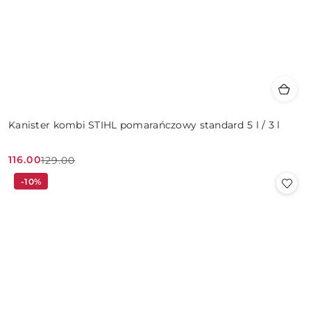
Kanister kombi STIHL pomarańczowy standard 5 l / 3 l
116.00
129.00
Cena
Cena
-10%
promocyjna:
przed
promocją: