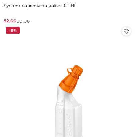
System napełniania paliwa STIHL
52.00
58.00
Cena
Cena
-8%
promocyjna:
przed
promocją: