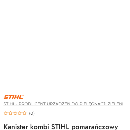
STIHL
•
PRODUCENT
STIHL • PRODUCENT URZĄDZEŃ DO PIELĘGNACJI ZIELENI
URZĄDZEŃ
DO
(0)
PIELĘGNACJI
ZIELENI
Kanister kombi STIHL pomarańczowy