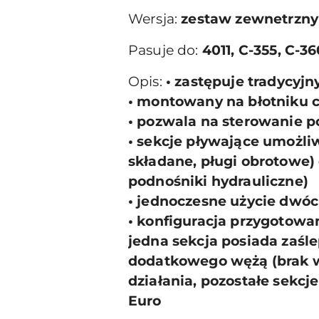
Wersja:
zestaw zewnetrzny
Pasuje do:
4011, C-355, C-3
Opis:
• zastępuje tradycyjn
• montowany na błotniku c
• pozwala na sterowanie p
• sekcje pływające umożli
składane, pługi obrotowe) 
podnośniki hydrauliczne)
• jednoczesne użycie dwóch
• konfiguracja przygotowa
jedna sekcja posiada zaśle
dodatkowego wężą (brak w
działania, pozostałe sek
Euro