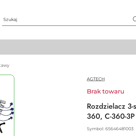
tawy
NAZWA
AGTECH
PRODUCENTA:
Brak towaru
Rozdzielacz 3-
360, C-360-3
Symbol:
65646481003