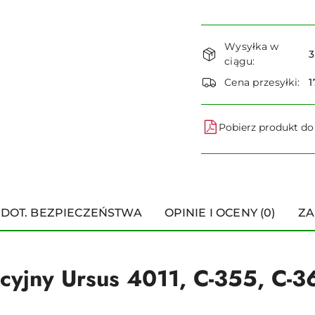
Dostępność
Wysyłka w
i
3
ciągu:
dostawa
Cena przesyłki:
1
Pobierz produkt d
 DOT. BEZPIECZEŃSTWA
OPINIE I OCENY (0)
ZA
kcyjny Ursus 4011, C-355, C-3