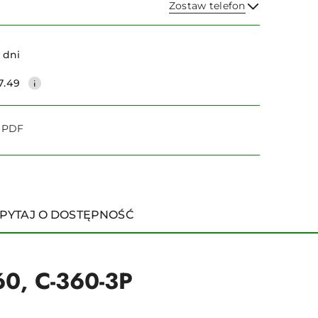
Zostaw telefon
Wyślij
 dni
7.49
o PDF
PYTAJ O DOSTĘPNOŚĆ
60, C-360-3P