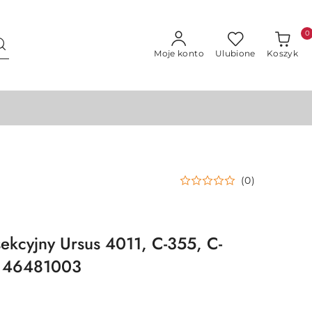
0
Moje konto
Ulubione
Koszyk
(0)
sekcyjny Ursus 4011, C-355, C-
P 46481003