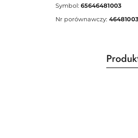
Symbol:
65646481003
Nr porównawczy:
4648100
Produk
Produk
Pomiń karuzelę produktów
o
statusie