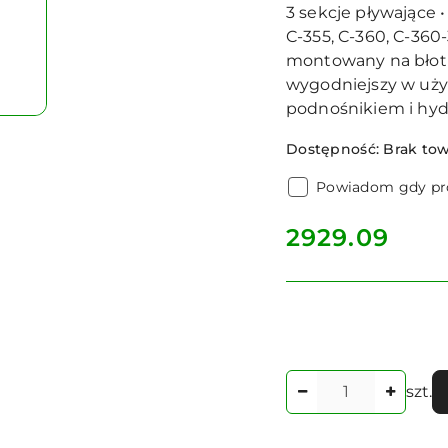
3 sekcje pływające •
C-355, C-360, C-360-
montowany na błotni
wygodniejszy w uży
podnośnikiem i hyd
Dostępność:
Brak to
Powiadom gdy pro
cena:
2929.09
Ilość
szt.