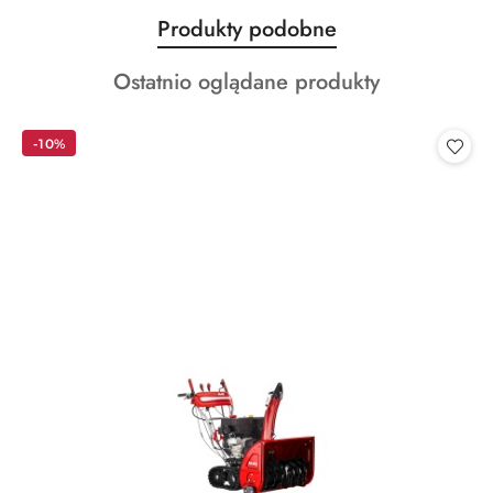
Produkty
Produkty podobne
Pomiń karuzelę produktów
o
Produkty
Ostatnio oglądane produkty
statusie:
o
statusie:
-10%