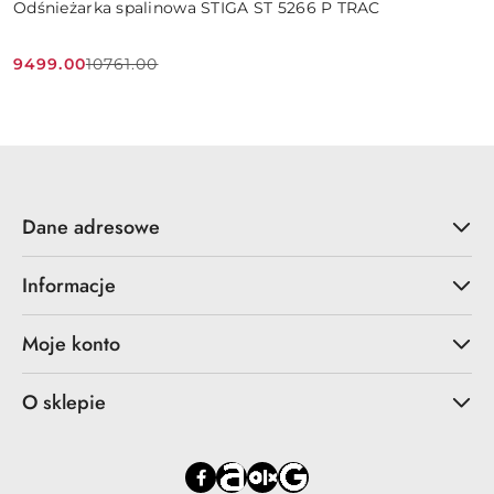
Odśnieżarka spalinowa STIGA ST 5266 P TRAC
9499.00
10761.00
Cena
Cena
promocyjna:
przed
promocją:
Dane adresowe
Informacje
Moje konto
O sklepie