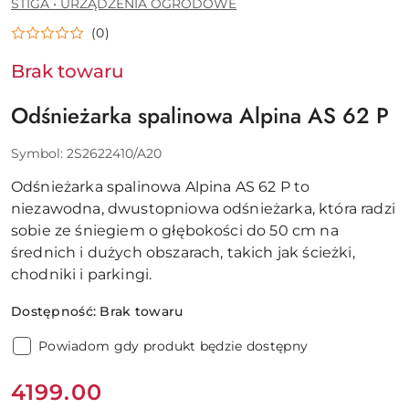
STIGA • URZĄDZENIA OGRODOWE
(0)
Brak towaru
Odśnieżarka spalinowa Alpina AS 62 P
Symbol:
2S2622410/A20
Odśnieżarka spalinowa Alpina AS 62 P to
niezawodna, dwustopniowa odśnieżarka, która radzi
sobie ze śniegiem o głębokości do 50 cm na
średnich i dużych obszarach, takich jak ścieżki,
chodniki i parkingi.
Dostępność:
Brak towaru
Powiadom gdy produkt będzie dostępny
Cena:
4199.00