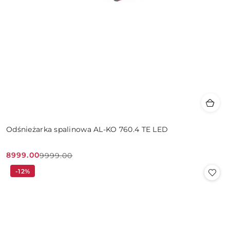
Odśnieżarka spalinowa AL-KO 760.4 TE LED
8999.00
9999.00
Cena
Cena
-12%
promocyjna:
przed
promocją: