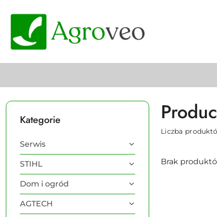
Przejdź do treści głównej
Przejdź do wyszukiwarki
Przejdź do moje konto
Przejdź do menu głównego
Przejdź do stopki
Produc
Kategorie
Liczba produkt
Serwis
Brak produktó
STIHL
Dom i ogród
AGTECH