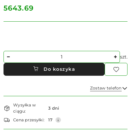
cena:
5643.69
Ilość
szt.
Do koszyka
Zostaw telefon
Dostępność
Wysyłka w
i
3 dni
ciągu:
dostawa
Wyślij
Cena przesyłki:
17