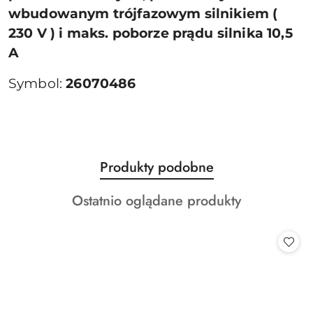
wbudowanym trójfazowym silnikiem (
230 V ) i maks. poborze prądu silnika 10,5
A
Symbol:
26070486
Produkty
Produkty podobne
Pomiń karuzelę produktów
o
Produkty
Ostatnio oglądane produkty
statusie:
o
statusie: