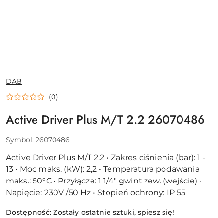
NAZWA
DAB
PRODUCENTA:
(0)
Active Driver Plus M/T 2.2 26070486
Symbol:
26070486
Active Driver Plus M/T 2.2 • Zakres ciśnienia (bar): 1 -
13 • Moc maks. (kW): 2,2 • Temperatura podawania
maks.: 50°C • Przyłącze: 1 1/4" gwint zew. (wejście) •
Napięcie: 230V /50 Hz • Stopień ochrony: IP 55
Dostępność:
Zostały ostatnie sztuki, spiesz się!