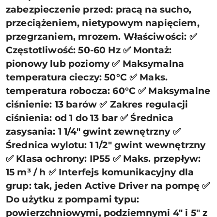
zabezpieczenie przed: pracą na sucho,
przeciążeniem, nietypowym napięciem,
przegrzaniem, mrozem. Właściwości: ✅
Częstotliwość: 50-60 Hz ✅ Montaż:
pionowy lub poziomy ✅ Maksymalna
temperatura cieczy: 50°C ✅ Maks.
temperatura robocza: 60°C ✅ Maksymalne
ciśnienie: 13 barów ✅ Zakres regulacji
ciśnienia: od 1 do 13 bar ✅ Średnica
zasysania: 1 1/4" gwint zewnętrzny ✅
Średnica wylotu: 1 1/2" gwint wewnętrzny
✅ Klasa ochrony: IP55 ✅ Maks. przepływ:
15 m³ / h ✅ Interfejs komunikacyjny dla
grup: tak, jeden Active Driver na pompę ✅
Do użytku z pompami typu:
powierzchniowymi, podziemnymi 4" i 5" z