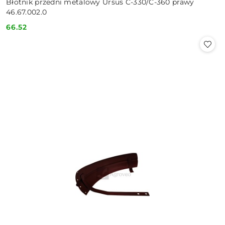
Błotnik przedni metalowy Ursus C-330/C-360 prawy
46.67.002.0
66.52
Cena: