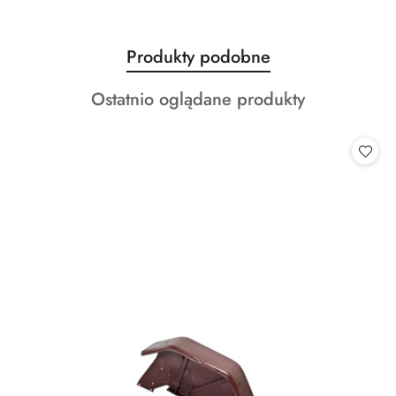
Produkty
Produkty podobne
Pomiń karuzelę produktów
o
Produkty
Ostatnio oglądane produkty
statusie:
o
statusie: