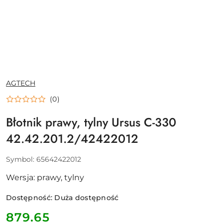
NAZWA
AGTECH
PRODUCENTA:
(0)
Błotnik prawy, tylny Ursus C-330
42.42.201.2/42422012
Symbol:
65642422012
Wersja: prawy, tylny
Dostępność:
Duża dostępność
cena:
879.65