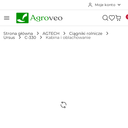
Moje konto
Przejdź do treści głównej
Przejdź do wyszukiwarki
Przejdź do moje konto
Przejdź do menu głównego
Przejdź do opisu produktu
Przejdź do stopki
Strona główna
AGTECH
Ciągniki rolnicze
Ursus
C-330
Kabina i oblachowanie