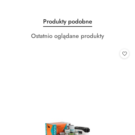
Produkty
Produkty podobne
Pomiń karuzelę produktów
o
Produkty
Ostatnio oglądane produkty
statusie:
o
statusie: