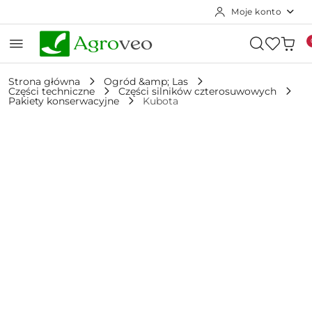
Moje konto
Przejdź do treści głównej
Przejdź do wyszukiwarki
Przejdź do moje konto
Przejdź do menu głównego
Przejdź do opisu produktu
Przejdź do stopki
Strona główna
Ogród &amp; Las
Części techniczne
Części silników czterosuwowych
Pakiety konserwacyjne
Kubota