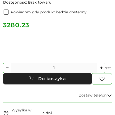
Dostępność:
Brak towaru
Powiadom gdy produkt będzie dostępny
cena:
3280.23
Ilość
szt.
Do koszyka
Zostaw telefon
Dostępność
Wysyłka w
i
3 dni