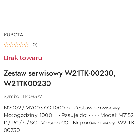
NAZWA
KUBOTA
PRODUCENTA:
(0)
Brak towaru
Zestaw serwisowy W21TK-00230,
W21TK00230
Symbol:
11408577
M7002 / M7003 CO 1000 h • Zestaw serwisowy •
Motogodziny: 1000 • Pasuje do: • • • • Model: M7152
P / PC / S / SC - Version CO • Nr porównawczy: W21TK-
00230