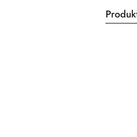
Produk
Produk
Pomiń karuzelę produktów
o
statusie