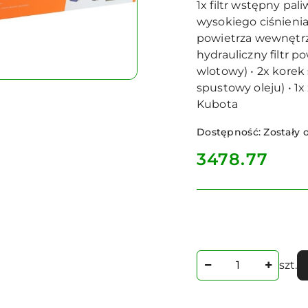
1x filtr wstępny paliw
wysokiego ciśnienia •
powietrza wewnętrzny
hydrauliczny filtr po
wlotowy) • 2x korek
spustowy oleju) • 1x
Kubota
Dostępność:
Zostały o
cena:
3478.77
Ilość
szt.