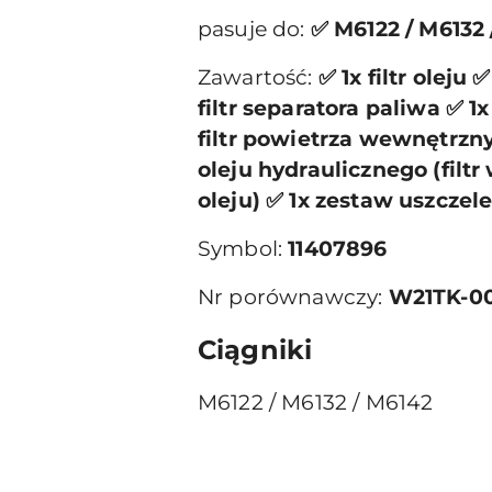
pasuje do:
✅ M6122 / M6132
Zawartość:
✅ 1x filtr oleju 
filtr separatora paliwa ✅ 1
filtr powietrza wewnętrzny 
oleju hydraulicznego (filt
oleju) ✅ 1x zestaw uszczel
Symbol:
11407896
Nr porównawczy:
W21TK-0
Ciągniki
M6122 / M6132 / M6142