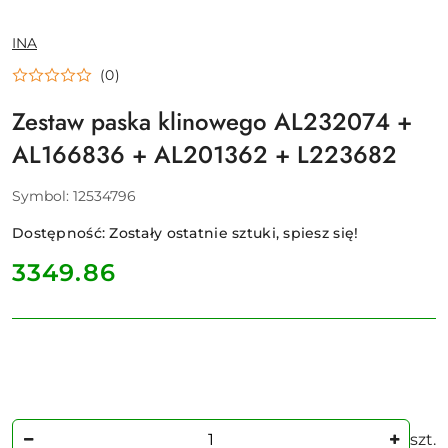
NAZWA
INA
PRODUCENTA:
(0)
Zestaw paska klinowego AL232074 +
AL166836 + AL201362 + L223682
Symbol:
12534796
Dostępność:
Zostały ostatnie sztuki, spiesz się!
cena:
3349.86
Ilość
szt.