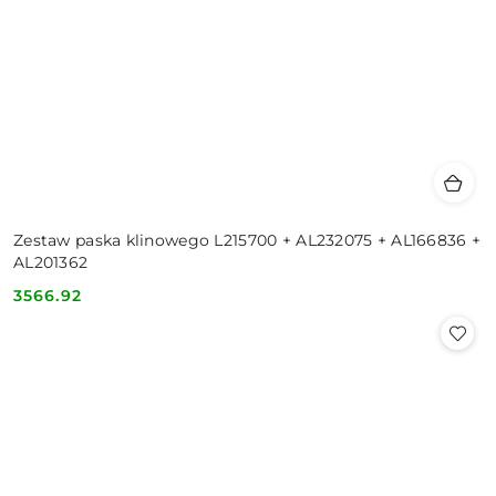
Zestaw paska klinowego L215700 + AL232075 + AL166836 +
AL201362
3566.92
Cena: