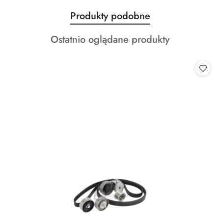
Produkty
Produkty podobne
Pomiń karuzelę produktów
o
Produkty
Ostatnio oglądane produkty
statusie:
o
statusie: