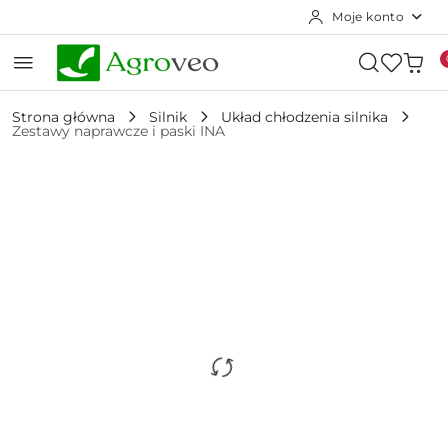
Moje konto
Przejdź do treści głównej
Przejdź do wyszukiwarki
Przejdź do moje konto
Przejdź do menu głównego
Przejdź do opisu produktu
Przejdź do stopki
Strona główna
Silnik
Układ chłodzenia silnika
Zestawy naprawcze i paski INA