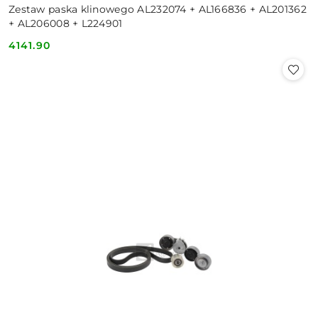
Zestaw paska klinowego AL232074 + AL166836 + AL201362
+ AL206008 + L224901
4141.90
Cena: