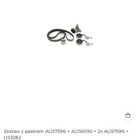
Zestaw z paskiem AL157596 + AL156090 + 2x AL157596 +
L153282