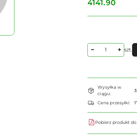
cena:
4141.90
Ilość
szt.
Dostępność
Wysyłka w
i
3
ciągu:
dostawa
Cena przesyłki:
1
Pobierz produkt d