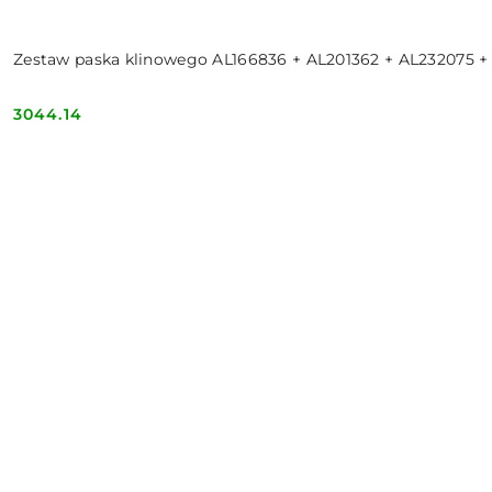
Zestaw paska klinowego AL166836 + AL201362 + AL232075 +
3044.14
Cena: