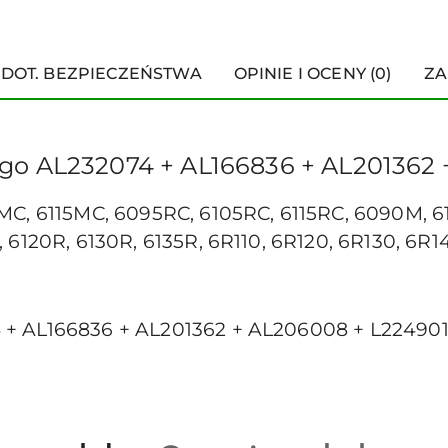
 DOT. BEZPIECZEŃSTWA
OPINIE I OCENY (0)
ZA
go AL232074 + AL166836 + AL201362 
MC, 6115MC, 6095RC, 6105RC, 6115RC, 6090M, 6
 6120R, 6130R, 6135R, 6R110, 6R120, 6R130, 6R1
+ AL166836 + AL201362 + AL206008 + L22490