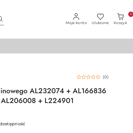
0
Moje konto
Ulubione
Koszyk
(0)
klinowego AL232074 + AL166836
 AL206008 + L224901
 dostępność