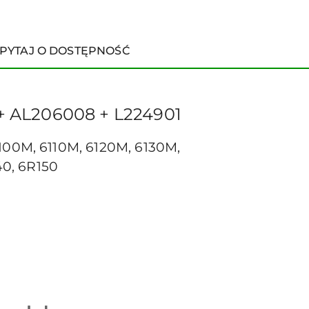
PYTAJ O DOSTĘPNOŚĆ
+ AL206008 + L224901
100M, 6110M, 6120M, 6130M,
40, 6R150
1