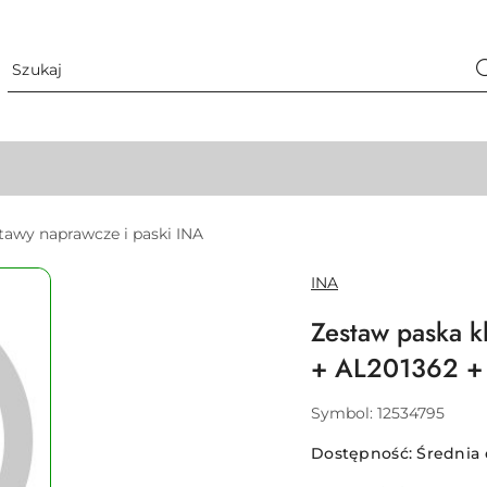
tawy naprawcze i paski INA
NAZWA
INA
PRODUCENTA:
Zestaw paska 
+ AL201362 +
Symbol:
12534795
Dostępność:
Średnia