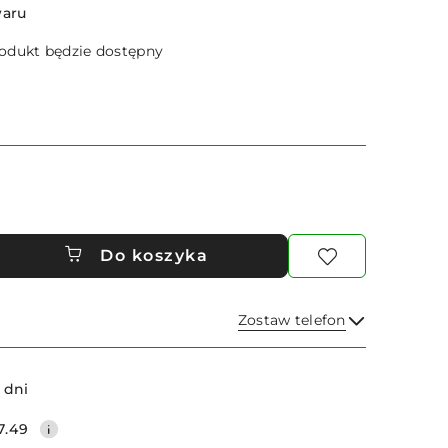
waru
dukt będzie dostępny
Do koszyka
Zostaw telefon
Wyślij
 dni
7.49