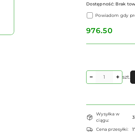
Dostępność:
Brak to
Powiadom gdy pro
cena:
976.50
Ilość
szt.
Dostępność
Wysyłka w
i
3
ciągu:
dostawa
Cena przesyłki:
1