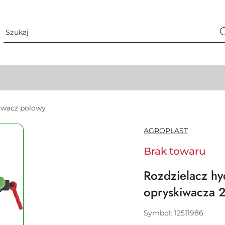
iwacz polowy
NAZWA
AGROPLAST
PRODUCENTA:
Brak towaru
Rozdzielacz hy
opryskiwacza
Symbol:
12511986