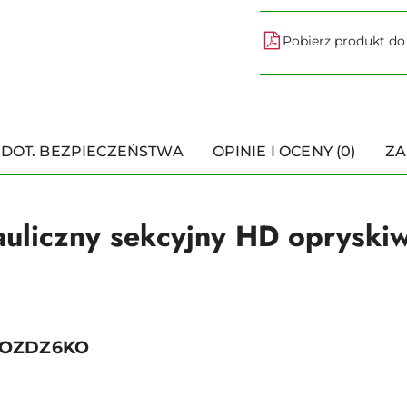
Pobierz produkt d
 DOT. BEZPIECZEŃSTWA
OPINIE I OCENY (0)
ZA
auliczny sekcyjny HD opryski
 ROZDZ6KO