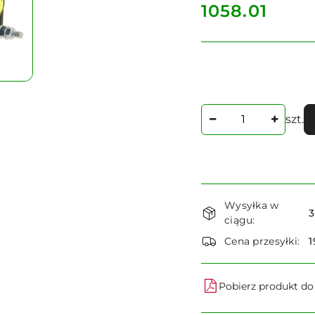
cena:
1058.01
Ilość
szt.
Dostępność
Wysyłka w
i
3
ciągu:
dostawa
Cena przesyłki:
1
Pobierz produkt d