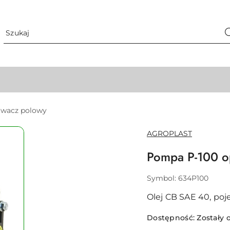
iwacz polowy
NAZWA
AGROPLAST
PRODUCENTA:
Pompa P-100 o
Symbol:
634P100
Olej CB SAE 40, poj
Dostępność:
Zostały o