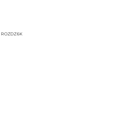
DO KOSZYKA
3, ROZDZ6K