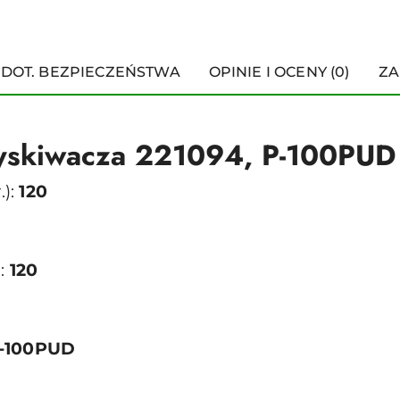
 DOT. BEZPIECZEŃSTWA
OPINIE I OCENY (0)
ZA
yskiwacza 221094, P-100PUD
.):
120
):
120
P-100PUD