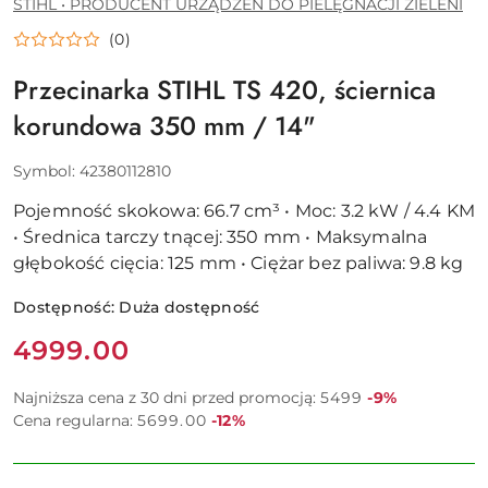
PRODUCENT
STIHL • PRODUCENT URZĄDZEŃ DO PIELĘGNACJI ZIELENI
URZĄDZEŃ
DO
(0)
PIELĘGNACJI
ZIELENI
Przecinarka STIHL TS 420, ściernica
korundowa 350 mm / 14"
Symbol:
42380112810
Pojemność skokowa: 66.7 cm³ • Moc: 3.2 kW / 4.4 KM
• Średnica tarczy tnącej: 350 mm • Maksymalna
głębokość cięcia: 125 mm • Ciężar bez paliwa: 9.8 kg
Dostępność:
Duża dostępność
Cena:
4999.00
Rabat:
Najniższa cena z 30 dni przed promocją:
5499
-9%
Rabat:
Cena regularna:
5699.00
-12%