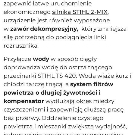
zapewnić łatwe uruchomienie
ekonomicznego
silnika STIHL 2-MIX
,
urządzenie jest również wyposażone
w
zawór dekompresyjny,
który zmniejsza
siłę potrzebną do pociągnięcia linki
rozrusznika.
Przyłącze
wody
w sposób ciągły
doprowadza wodę do ostrza tnącego
przecinarki STIHL TS 420. Woda wiąże kurz i
chłodzi tarczę tnącą, a
system filtrów
powietrza o długiej żywotności i
kompensator
wydłużają okres między
czyszczeniami i zapewniają dłuższą pracę
bez przerwy. Oddzielenie czystego
powietrza i mieszanki zwiększa wydajność,
jednocześnie zmniejszając zużycie paliwa.