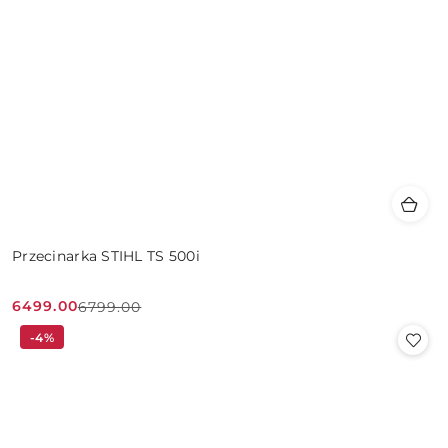
Przecinarka STIHL TS 500i
6499.00
6799.00
Cena
Cena
-4%
promocyjna:
przed
promocją: