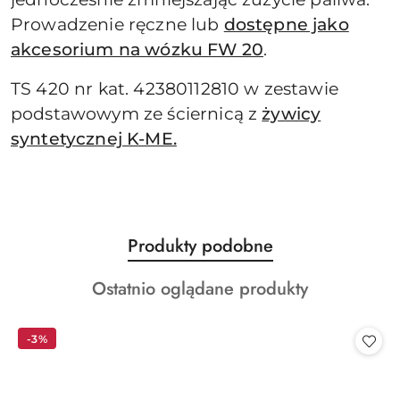
Prowadzenie ręczne lub
dostępne jako
akcesorium na wózku FW 20
.
TS 420 nr kat. 42380112810 w zestawie
podstawowym ze ściernicą z
żywicy
syntetycznej K-ME.
Produkty
Produkty podobne
Pomiń karuzelę produktów
o
Produkty
Ostatnio oglądane produkty
statusie:
o
statusie:
-3%