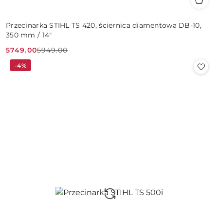
Przecinarka STIHL TS 420, ściernica diamentowa DB-10,
350 mm / 14"
5749.00
5949.00
Cena
Cena
-4%
promocyjna:
przed
promocją: