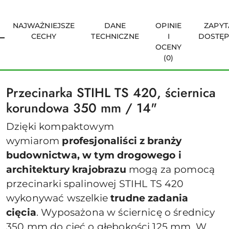
NAJWAŻNIEJSZE
DANE
OPINIE
ZAPYT
CECHY
TECHNICZNE
I
DOSTĘ
OCENY
(0)
Przecinarka STIHL TS 420, ściernica
korundowa 350 mm / 14"
Dzięki kompaktowym
wymiarom
profesjonaliści z branży
budownictwa, w tym drogowego i
architektury krajobrazu
mogą za pomocą
przecinarki spalinowej STIHL TS 420
wykonywać wszelkie
trudne zadania
cięcia
. Wyposażona w ściernicę o średnicy
350 mm do cięć o głębokości 125 mm. W