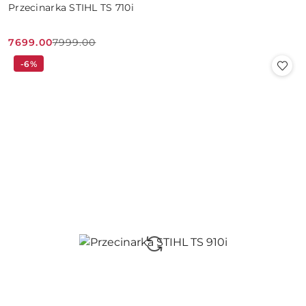
Przecinarka STIHL TS 710i
7699.00
7999.00
Cena
Cena
-6%
promocyjna:
przed
promocją: