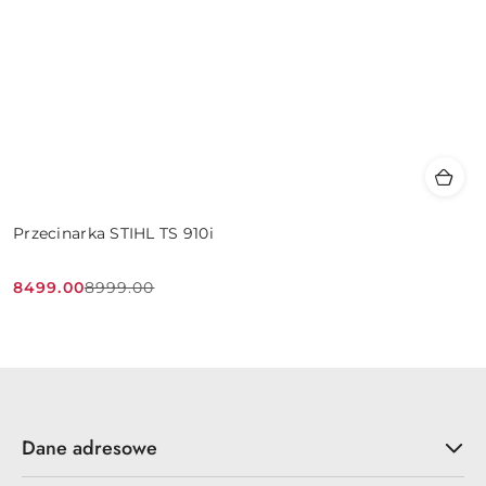
Przecinarka STIHL TS 910i
8499.00
8999.00
Cena
Cena
promocyjna:
przed
promocją:
Dane adresowe