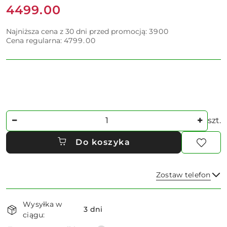
Cena:
4499.00
Najniższa cena z 30 dni przed promocją:
3900
Cena regularna:
4799.00
Ilość
szt.
Do koszyka
Zostaw telefon
Dostępność
Wysyłka w
i
3 dni
ciągu:
dostawa
Wyślij