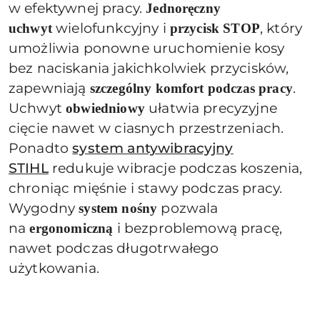
w efektywnej pracy.
Jednoręczny
wielofunkcyjny i
, który
uchwyt
przycisk STOP
umożliwia ponowne uruchomienie kosy
bez naciskania jakichkolwiek przycisków,
zapewniają
.
szczególny komfort podczas pracy
Uchwyt
ułatwia precyzyjne
obwiedniowy
cięcie nawet w ciasnych przestrzeniach.
Ponadto
system antywibracyjny
STIHL
redukuje wibracje podczas koszenia,
chroniąc mięśnie i stawy podczas pracy.
Wygodny
pozwala
system nośny
na
i bezproblemową pracę,
ergonomiczną
nawet podczas długotrwałego
użytkowania.