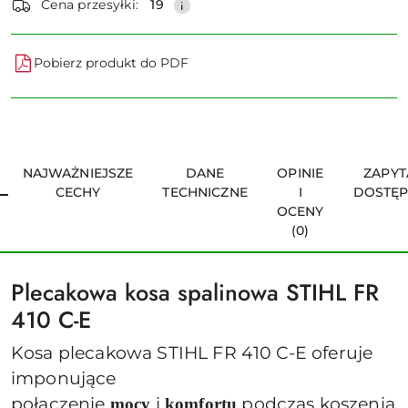
Cena przesyłki:
19
Pobierz produkt do PDF
NAJWAŻNIEJSZE
DANE
OPINIE
ZAPYT
CECHY
TECHNICZNE
I
DOSTĘ
OCENY
(0)
Plecakowa kosa spalinowa STIHL FR
410 C-E
Kosa plecakowa STIHL FR 410 C-E oferuje
imponujące
połączenie
i
podczas koszenia
mocy
komfortu