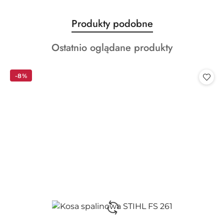
Produkty
Produkty podobne
Pomiń karuzelę produktów
o
Produkty
Ostatnio oglądane produkty
statusie:
o
statusie:
-8%