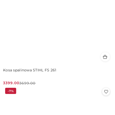
Kosa spalinowa STIHL FS 261
3399.00
3699.00
Cena
Cena
-7%
promocyjna:
przed
promocją: