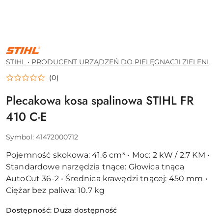
STIHL
•
PRODUCENT
STIHL • PRODUCENT URZĄDZEŃ DO PIELĘGNACJI ZIELENI
URZĄDZEŃ
DO
(0)
PIELĘGNACJI
ZIELENI
Plecakowa kosa spalinowa STIHL FR
410 C-E
Symbol:
41472000712
Pojemność skokowa: 41.6 cm³ • Moc: 2 kW / 2.7 KM •
Standardowe narzędzia tnące: Głowica tnąca
AutoCut 36-2 • Średnica krawędzi tnącej: 450 mm •
Ciężar bez paliwa: 10.7 kg
Dostępność:
Duża dostępność