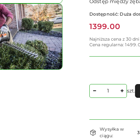
Odstęp między zęb
Dostępność:
Duża do
Cena:
1399.00
Najniższa cena z 30 dn
Cena regularna:
1499.
Ilość
szt.
Dostępność
Wysyłka w
i
3
ciągu: