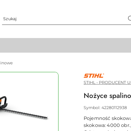
linowe
STIHL
•
PRODUCENT
STIHL • PRODUCENT U
URZĄDZEŃ
DO
Nożyce spalin
PIELĘGNACJI
ZIELENI
Symbol:
42280112938
Pojemność skokowa: 
skokowa: 4000 obr./