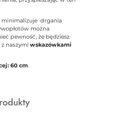
L
minimalizuje drgania
żywopłotów można
eć pewność, że będziesz
ę z naszymi
wskazówkami
cej: 60 cm
.
rodukty