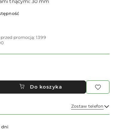
ami tnącymi: 30 mm
stępność
i przed promocją:
1399
00
Do koszyka
Zostaw telefon
Wyślij
 dni