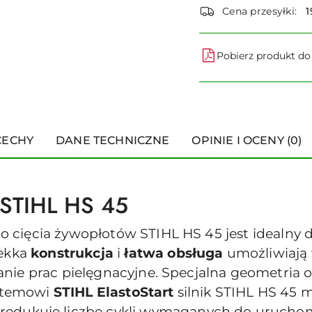
dostawa
Cena przesyłki:
1
Pobierz produkt d
CECHY
DANE TECHNICZNE
OPINIE I OCENY (0)
 STIHL HS 45
cięcia żywopłotów STIHL HS 45 jest idealny 
Lekka
konstrukcja
i
łatwa obsługa
umożliwiają
nie prac pielęgnacyjne. Specjalna geometria o
ystemowi
STIHL ElastoStart
silnik STIHL HS 45
redukuje liczbę cykli wymaganych do uruchomi