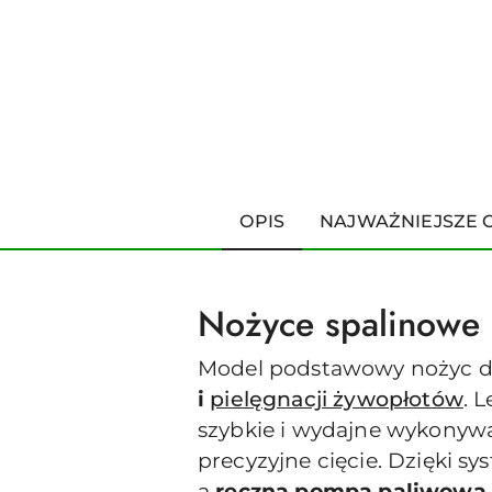
OPIS
NAJWAŻNIEJSZE 
Nożyce spalinowe
Model podstawowy nożyc do 
i
pielęgnacji żywopłotów
. 
szybkie i wydajne wykonywa
precyzyjne cięcie. Dzięki s
a
ręczna pompa paliwowa