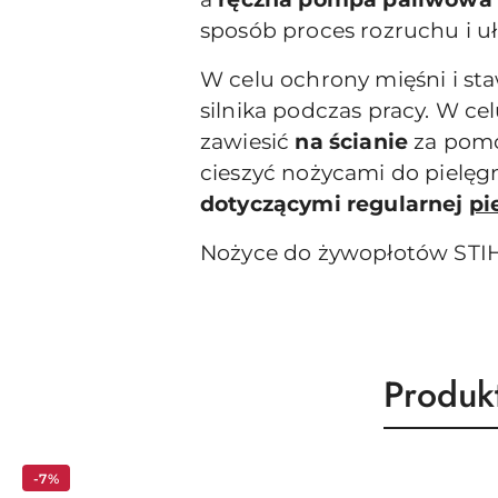
sposób proces rozruchu i uł
W celu ochrony mięśni i 
silnika podczas pracy. W ce
zawiesić
na ścianie
za pom
cieszyć nożycami do pielęgn
dotyczącymi regularnej
pi
Nożyce do żywopłotów STI
Produk
Produk
Pomiń karuzelę produktów
o
statusie
-7%