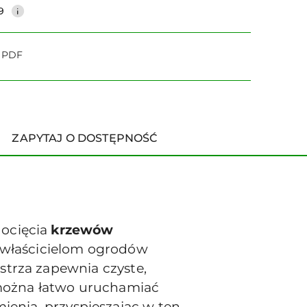
9
o PDF
ZAPYTAJ O DOSTĘPNOŚĆ
docięcia
krzewów
 właścicielom ogrodów
strza zapewnia czyste,
 można łatwo uruchamiać
enia, przyspieszając w ten