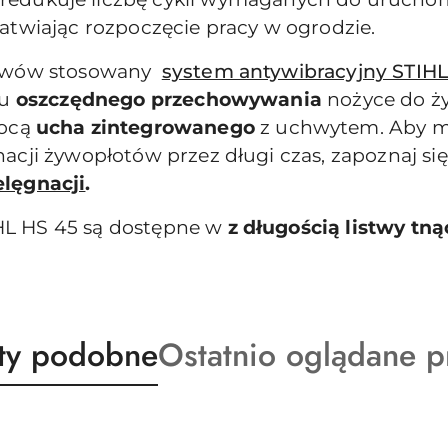
atwiając rozpoczęcie pracy w ogrodzie.
stawów stosowany
system antywibracyjny STIH
lu
oszczędnego przechowywania
nożyce do 
ocą
ucha zintegrowanego
z uchwytem. Aby mi
acji żywopłotów przez długi czas, zapoznaj si
elęgnacji
.
HL HS 45 są dostępne w
z długością listwy tną
ty
Produkty
ty podobne
Ostatnio oglądane p
o
:
statusie: