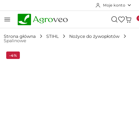
Moje konto
Przejdź do treści głównej
Przejdź do wyszukiwarki
Przejdź do moje konto
Przejdź do menu głównego
Przejdź do opisu produktu
Przejdź do stopki
Strona główna
STIHL
Nożyce do żywopłotów
Spalinowe
-4%