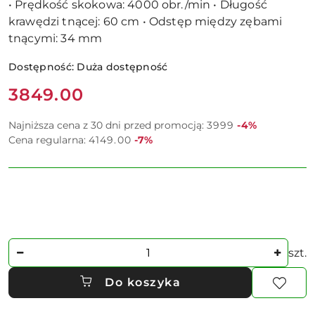
• Prędkość skokowa: 4000 obr./min • Długość
krawędzi tnącej: 60 cm • Odstęp między zębami
tnącymi: 34 mm
Dostępność:
Duża dostępność
Cena:
3849.00
Rabat:
Najniższa cena z 30 dni przed promocją:
3999
-4%
Rabat:
Cena regularna:
4149.00
-7%
Ilość
szt.
Do koszyka