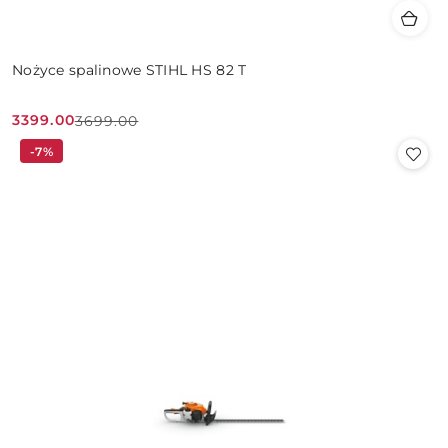
Nożyce spalinowe STIHL HS 82 T
3399.00
3699.00
Cena
Cena
-7%
promocyjna:
przed
promocją: