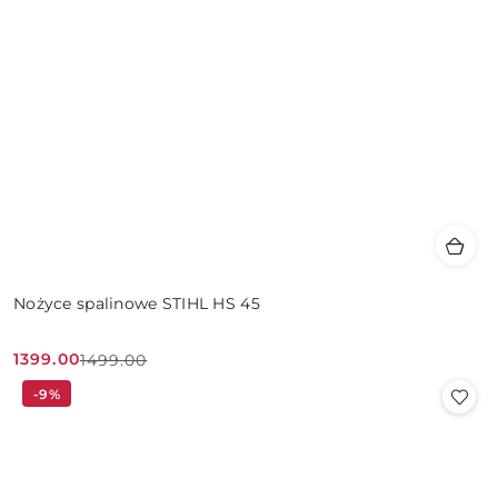
Nożyce spalinowe STIHL HS 45
1399.00
1499.00
Cena
Cena
-9%
promocyjna:
przed
promocją: