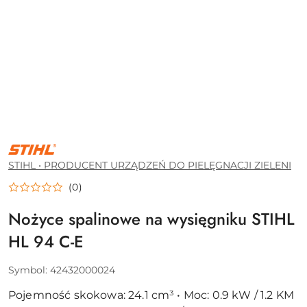
STIHL
•
PRODUCENT
STIHL • PRODUCENT URZĄDZEŃ DO PIELĘGNACJI ZIELENI
URZĄDZEŃ
DO
(0)
PIELĘGNACJI
ZIELENI
Nożyce spalinowe na wysięgniku STIHL
HL 94 C-E
Symbol:
42432000024
Pojemność skokowa: 24.1 cm³ • Moc: 0.9 kW / 1.2 KM