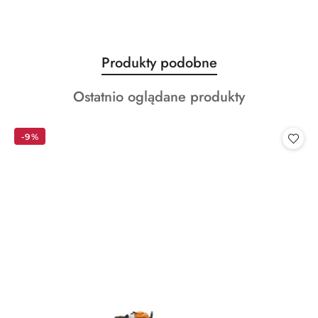
Produkty
Produkty podobne
Pomiń karuzelę produktów
o
Produkty
Ostatnio oglądane produkty
statusie:
o
statusie:
-9%