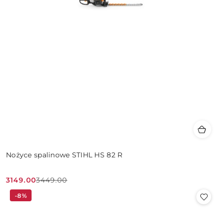
Nożyce spalinowe STIHL HS 82 R
3149.00
3449.00
Cena
Cena
-8%
promocyjna:
przed
promocją: