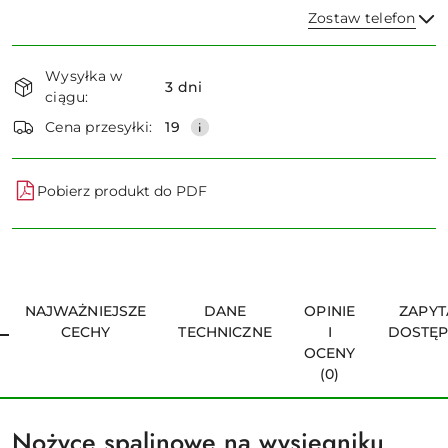
Zostaw telefon
Dostępność
Wysyłka w
i
3 dni
ciągu:
dostawa
Wyślij
Cena przesyłki:
19
Pobierz produkt do PDF
NAJWAŻNIEJSZE
DANE
OPINIE
ZAPYT
CECHY
TECHNICZNE
I
DOSTĘ
OCENY
(0)
Nożyce spalinowe na wysięgniku