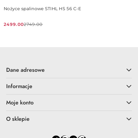
Nożyce spalinowe STIHL HS 56 C-E
2499.00
2749.00
Cena
Cena
promocyjna:
przed
promocją:
Dane adresowe
Informacje
Moje konto
O sklepie