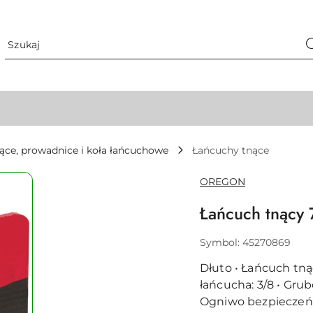
ące, prowadnice i koła łańcuchowe
Łańcuchy tnące
NAZWA
OREGON
PRODUCENTA:
Łańcuch tnący
Symbol:
45270869
Dłuto • Łańcuch tnąc
łańcucha: 3/8 • Grub
Ogniwo bezpieczeńs