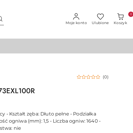
0
Moje konto
Ulubione
Koszyk
(0)
 73EXL100R
y • Kształt zęba: Dłuto pełne • Podziałka
ość ogniwa (mm): 1,5 • Liczba ogniw: 1640 •
twa: nie