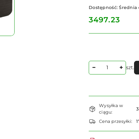
Dostępność:
Średnia
cena:
3497.23
Ilość
szt.
Dostępność
Wysyłka w
i
3
ciągu:
dostawa
Cena przesyłki:
1