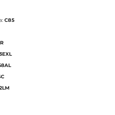
a:
C85
0R
3EXL
58AL
SC
2LM