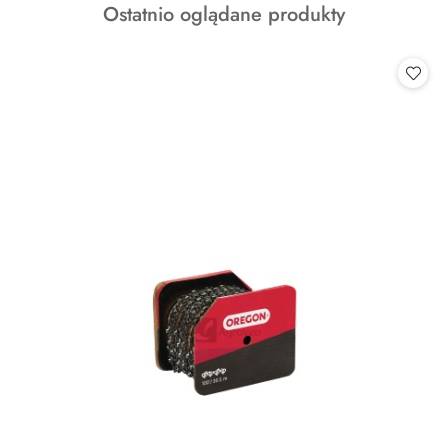
Produkty
Ostatnio oglądane produkty
statusie:
o
statusie: