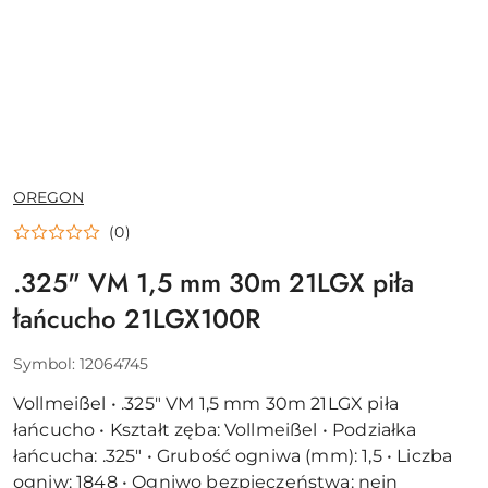
NAZWA
OREGON
PRODUCENTA:
(0)
.325" VM 1,5 mm 30m 21LGX piła
łańcucho 21LGX100R
Symbol:
12064745
Vollmeißel • .325" VM 1,5 mm 30m 21LGX piła
łańcucho • Kształt zęba: Vollmeißel • Podziałka
łańcucha: .325" • Grubość ogniwa (mm): 1,5 • Liczba
ogniw: 1848 • Ogniwo bezpieczeństwa: nein