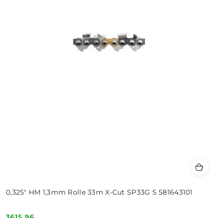
0,325" HM 1,3mm Rolle 33m X-Cut SP33G S 581643101
3615.96