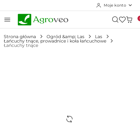
Moje konto
Przejdź do treści głównej
Przejdź do wyszukiwarki
Przejdź do moje konto
Przejdź do menu głównego
Przejdź do opisu produktu
Przejdź do stopki
Strona główna
Ogród &amp; Las
Las
Łańcuchy tnące, prowadnice i koła łańcuchowe
Łańcuchy tnące