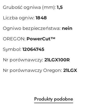
Grubość ogniwa (mm):
1,5
Liczba ogniw:
1848
Ogniwo bezpieczeństwa:
nein
OREGON:
PowerCut™
Symbol:
12064745
Nr porównawczy:
21LGX100R
Nr porównawczy Oregon:
21LGX
Produkty
Produkty podobne
Pomiń karuzelę produktów
o