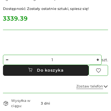
Dostępność:
Zostały ostatnie sztuki, spiesz się!
cena:
3339.39
Ilość
szt.
Do koszyka
Zostaw telefon
Dostępność
Wysyłka w
i
3 dni
ciągu:
dostawa
Wyślij