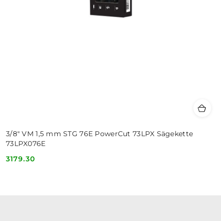
3/8" VM 1,5 mm STG 76E PowerCut 73LPX Sägekette
73LPX076E
3179.30
Cena: