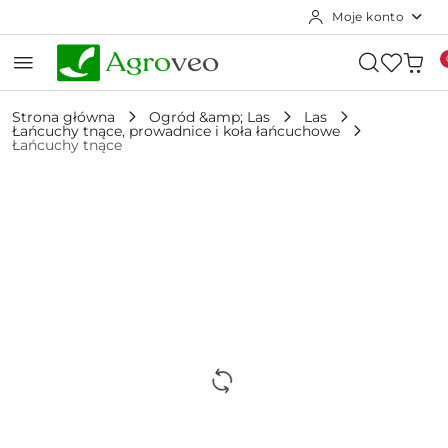
Moje konto
Przejdź do treści głównej
Przejdź do wyszukiwarki
Przejdź do moje konto
Przejdź do menu głównego
Przejdź do opisu produktu
Przejdź do stopki
Strona główna
Ogród &amp; Las
Las
Łańcuchy tnące, prowadnice i koła łańcuchowe
Łańcuchy tnące