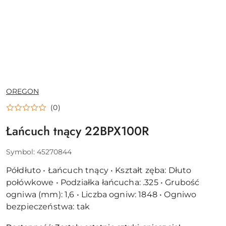
NAZWA
OREGON
PRODUCENTA:
(0)
Łańcuch tnący 22BPX100R
Symbol:
45270844
Półdłuto • Łańcuch tnący • Kształt zęba: Dłuto
połówkowe • Podziałka łańcucha: .325 • Grubość
ogniwa (mm): 1,6 • Liczba ogniw: 1848 • Ogniwo
bezpieczeństwa: tak