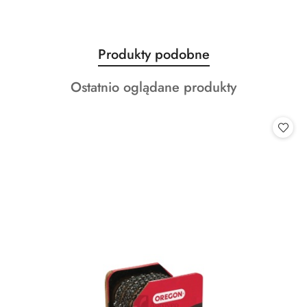
Produkty
Produkty podobne
Pomiń karuzelę produktów
o
Produkty
Ostatnio oglądane produkty
statusie:
o
statusie: