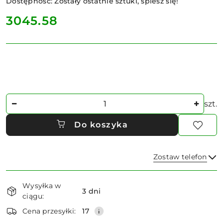
Dostępność:
Zostały ostatnie sztuki, spiesz się!
cena:
3045.58
Ilość
szt.
Do koszyka
Zostaw telefon
Dostępność
Wysyłka w
i
3 dni
ciągu:
dostawa
Wyślij
Cena przesyłki:
17