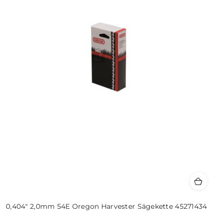
0,404" 2,0mm 54E Oregon Harvester Sägekette 45271434