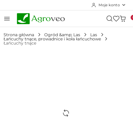
Moje konto
Przejdź do treści głównej
Przejdź do wyszukiwarki
Przejdź do moje konto
Przejdź do menu głównego
Przejdź do opisu produktu
Przejdź do stopki
Strona główna
Ogród &amp; Las
Las
Łańcuchy tnące, prowadnice i koła łańcuchowe
Łańcuchy tnące