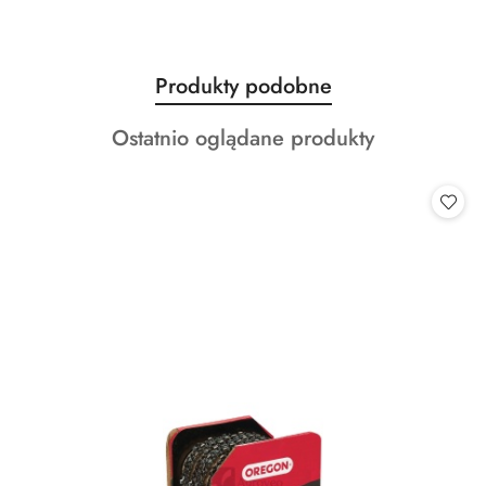
Produkty
Produkty podobne
Pomiń karuzelę produktów
o
Produkty
Ostatnio oglądane produkty
statusie:
o
statusie: