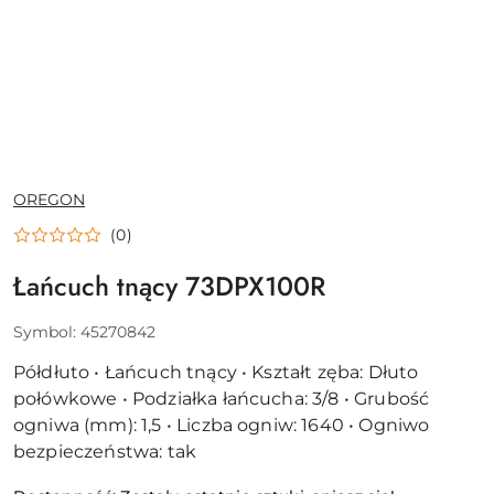
NAZWA
OREGON
PRODUCENTA:
(0)
Łańcuch tnący 73DPX100R
Symbol:
45270842
Półdłuto • Łańcuch tnący • Kształt zęba: Dłuto
połówkowe • Podziałka łańcucha: 3/8 • Grubość
ogniwa (mm): 1,5 • Liczba ogniw: 1640 • Ogniwo
bezpieczeństwa: tak