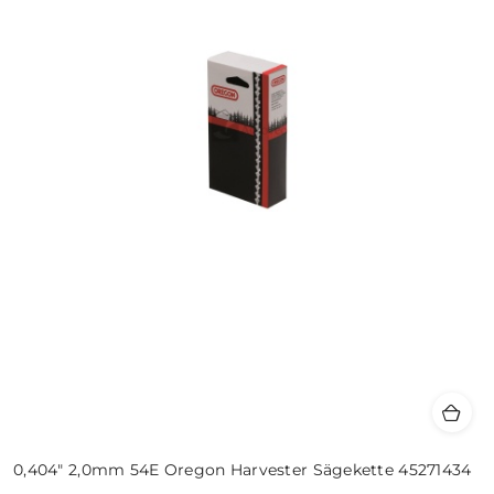
0,404" 2,0mm 54E Oregon Harvester Sägekette 45271434