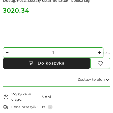
Dostępność:
Zostały ostatnie sztuki, spiesz się!
cena:
3020.34
Ilość
szt.
Do koszyka
Zostaw telefon
Dostępność
Wysyłka w
i
3 dni
ciągu:
dostawa
Wyślij
Cena przesyłki:
17